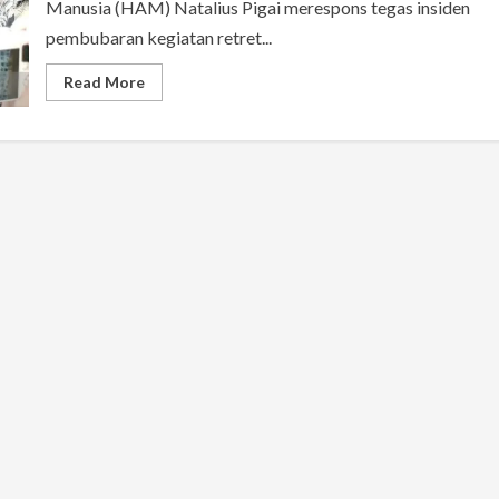
Manusia (HAM) Natalius Pigai merespons tegas insiden
pembubaran kegiatan retret...
Read
Read More
more
about
Menteri
HAM
Natalius
Pigai
Tegaskan
Pembubaran
Retret
Pelajar
Kristen
di
Sukabumi
Langgar
Hak
Asasi
Manusia