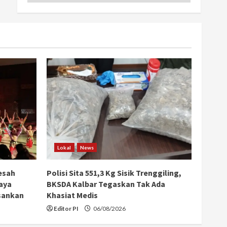
Lokal
News
esah
Polisi Sita 551,3 Kg Sisik Trenggiling,
aya
BKSDA Kalbar Tegaskan Tak Ada
sankan
Khasiat Medis
Editor PI
06/08/2026