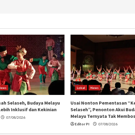
News
Lokal
News
ah Selaseh, Budaya Melayu
Usai Nonton Pementasan “K
ebih Inklusif dan Kekinian
Selaseh”, Penonton Akui Bud
Melayu Ternyata Tak Membo
07/08/2026
Editor PI
07/08/2026