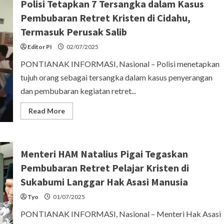
Polisi Tetapkan 7 Tersangka dalam Kasus
Pembubaran Retret Kristen di Cidahu,
Termasuk Perusak Salib
Editor PI
02/07/2025
PONTIANAK INFORMASI, Nasional – Polisi menetapkan
tujuh orang sebagai tersangka dalam kasus penyerangan
dan pembubaran kegiatan retret...
Read
Read More
more
about
Polisi
Tetapkan
7
Menteri HAM Natalius Pigai Tegaskan
Tersangka
dalam
Pembubaran Retret Pelajar Kristen di
Kasus
Pembubaran
Sukabumi Langgar Hak Asasi Manusia
Retret
Kristen
di
Tyo
01/07/2025
Cidahu,
Termasuk
PONTIANAK INFORMASI, Nasional – Menteri Hak Asasi
Perusak
Salib