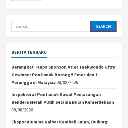
about
Detik-
detik
Sapi
Kurban
Lepas
Search
dan
Masuk
for:
Warkop
di
Mempawah,
Warga
BERITA TERBARU
Sempat
Panik
Berangkat Tanpa Sponsor, Atlet Taekwondo Ultra
Gewinner Pontianak Borong 5 Emas dan 1
Perunggu di Malaysia
08/08/2026
Inspektorat Pontianak Kawal Pemasangan
Bendera Merah Putih Selama Bulan Kemerdekaan
08/08/2026
Ekspor Alumina Kalbar Kembali Jalan, Dudung: