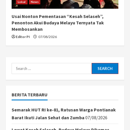
Lokal
News
Usai Nonton Pementasan “Kesah Selaseh”,
Penonton Akui Budaya Melayu Ternyata Tak
Membosankan
Editor PI
07/08/2026
Search
for:
BERITA TERBARU
Semarak HUT RI ke-81, Ratusan Warga Pontianak
Barat Ikuti Jalan Sehat dan Zumba
07/08/2026
Lewat Kesah Selaseh, Budaya Melayu Dikemas