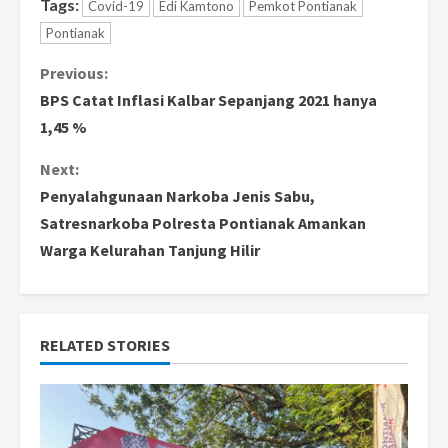
Tags:
Covid-19
Edi Kamtono
Pemkot Pontianak
Pontianak
C
Previous:
BPS Catat Inflasi Kalbar Sepanjang 2021 hanya
o
1,45 %
n
Next:
Penyalahgunaan Narkoba Jenis Sabu,
t
Satresnarkoba Polresta Pontianak Amankan
i
Warga Kelurahan Tanjung Hilir
n
u
RELATED STORIES
e
R