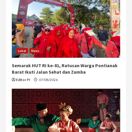
e
a
d
i
n
Lokal
News
g
Semarak HUT RI ke-81, Ratusan Warga Pontianak
Barat Ikuti Jalan Sehat dan Zumba
Editor PI
07/08/2026