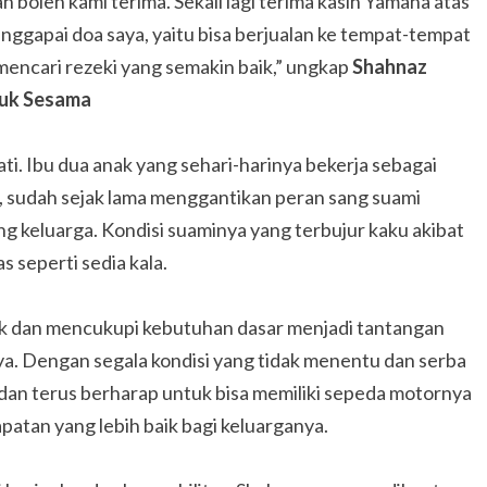
h boleh kami terima. Sekali lagi terima kasih Yamaha atas
nggapai doa saya, yaitu bisa berjualan ke tempat-tempat
mencari rezeki yang semakin baik,” ungkap
Shahnaz
uk Sesama
i. Ibu dua anak yang sehari-harinya bekerja sebagai
ni, sudah sejak lama menggantikan peran sang suami
g keluarga. Kondisi suaminya yang terbujur kaku akibat
s seperti sedia kala.
k dan mencukupi kebutuhan dasar menjadi tantangan
ya. Dengan segala kondisi yang tidak menentu dan serba
 dan terus berharap untuk bisa memiliki sepeda motornya
patan yang lebih baik bagi keluarganya.