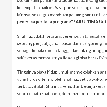
syukur kami panjatkan atas berkat baik yang suda
kesempatan baik ini. Saya pun sekarang dapat me
lainnya, sekaligus membuka peluang baru untuk 
penerima perdana
program GEAR ULTIMA Unt
Shahnaz adalah seorang perempuan tangguh sejat
seorang penjual jajanan pasar dan nasi goreng i
sebagai kepala rumah tangga dan tulang punggun
sakit keras membuatnya tidak lagi bisa beraktivita
Tingginya biaya hidup untuk menyekolahkan ana
yang harus diterima oleh Shahnaz setiap waktun
terbatas itulah, Shahnaz kemudian bekerja keras
sendiri suatu saat nanti, demi memperoleh penda