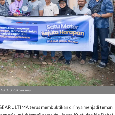
TIMA Untuk Sesama
GEAR ULTIMA terus membuktikan dirinya menjadi teman
ndonesia untuk tampil semakin Hebat, Kuat, dan No Debat