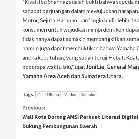
“Kisah Ibu Shahnaz adalah bukti bahwa sepeda m
sahabat perjuangan dalam mewujudkan harapan
Motor, Sejuta Harapan, kami ingin hadir lebih 
konsumen untuk wujudkan mimpi demi kehidupan y
tidak hanya dapat semakin membangkitkan sema
namun juga dapat membuktikan bahwa Yamaha G
aneka kebutuhan, yang sudah teruji Hebat, Kuat
beberapa waktu lalu,” ujar,
Joni Lie, General Ma
Yamaha Area Aceh dan Sumatera Utara.
Tags:
Gear Ultima
Medan
Yamaha
C
Previous:
Wali Kota Dorong AMSI Perkuat Literasi Digita
o
Dukung Pembangunan Daerah
n