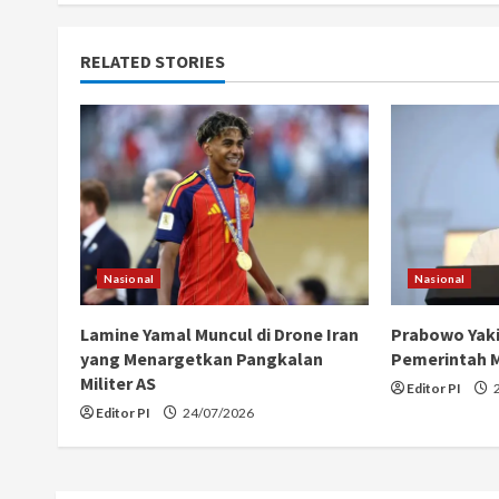
t
RELATED STORIES
i
n
u
e
R
Nasional
Nasional
e
Lamine Yamal Muncul di Drone Iran
Prabowo Yak
a
yang Menargetkan Pangkalan
Pemerintah 
Militer AS
Editor PI
2
d
Editor PI
24/07/2026
i