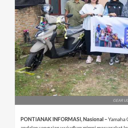
GEAR UL
PONTIANAK INFORMASI, Nasional
–
Yamaha 
andalan yang siap wujudkan mimpi masyarakat I