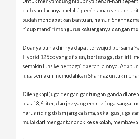
Untuk menyambung hidupnya sehari-hari seperti
oleh saudaranya melalui peminjaman sebuah uni
sudah mendapatkan bantuan, namun Shahnaz masi
hidup mandiri mengurus keluarganya dengan memi
Doanya pun akhirnya dapat terwujud bersama 
Hybrid 125cc yang efisien, bertenaga, dan irit, 
semakin luas ke berbagai daerah lainnya. Adapu
juga semakin memudahkan Shahnaz untuk menaru
Dilengkapi juga dengan gantungan ganda di area d
luas 18,6 liter, dan jok yang empuk, juga sang
harus riding dalam jangka lama, sekaligus juga s
mulai dari mengantar anak ke sekolah, membawa 