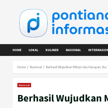
Skip
to
content
HOME
LOKAL
KULINER
NASIONAL
INTERNASIO
Home
Nasional
Berhasil Wujudkan Mimpi dan Harapan, Ibu
Nasional
Berhasil Wujudkan 