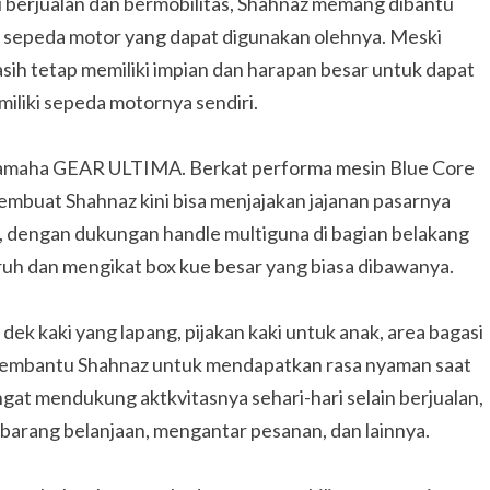
 berjualan dan bermobilitas, Shahnaz memang dibantu
t sepeda motor yang dapat digunakan olehnya. Meski
h tetap memiliki impian dan harapan besar untuk dapat
liki sepeda motornya sendiri.
Yamaha GEAR ULTIMA. Berkat performa mesin Blue Core
membuat Shahnaz kini bisa menjajakan jajanan pasarnya
n, dengan dukungan handle multiguna di bagian belakang
h dan mengikat box kue besar yang biasa dibawanya.
ek kaki yang lapang, pijakan kaki untuk anak, area bagasi
at membantu Shahnaz untuk mendapatkan rasa nyaman saat
angat mendukung aktkvitasnya sehari-hari selain berjualan,
barang belanjaan, mengantar pesanan, dan lainnya.