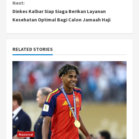
n
Next:
Dinkes Kalbar Siap Siaga Berikan Layanan
t
Kesehatan Optimal Bagi Calon Jamaah Haji
i
n
RELATED STORIES
u
e
R
e
a
d
i
Nasional