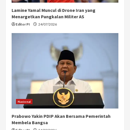
n
Lamine Yamal Muncul di Drone Iran yang
g
Menargetkan Pangkalan Militer AS
Editor PI
24/07/2026
Nasional
Prabowo Yakin PDIP Akan Bersama Pemerintah
Membela Bangsa