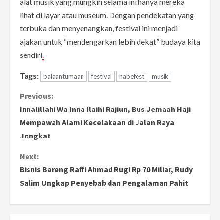
alat musik yang mungkin selama ini hanya mereka
lihat di layar atau museum. Dengan pendekatan yang
terbuka dan menyenangkan, festival ini menjadi
ajakan untuk “mendengarkan lebih dekat” budaya kita
sendiri
.
Tags:
balaantumaan
festival
habefest
musik
C
Previous:
Innalillahi Wa Inna Ilaihi Rajiun, Bus Jemaah Haji
o
Mempawah Alami Kecelakaan di Jalan Raya
Jongkat
n
Next:
t
Bisnis Bareng Raffi Ahmad Rugi Rp 70 Miliar, Rudy
i
Salim Ungkap Penyebab dan Pengalaman Pahit
n