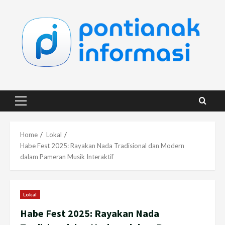
Skip
to
content
Primary
Menu
Home
Lokal
Habe Fest 2025: Rayakan Nada Tradisional dan Modern
dalam Pameran Musik Interaktif
Lokal
Habe Fest 2025: Rayakan Nada