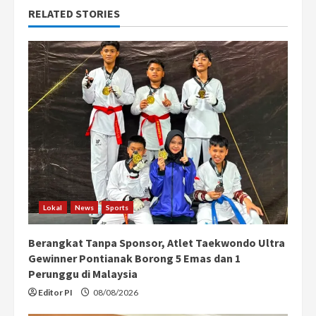
u
RELATED STORIES
e
R
e
a
d
i
n
Lokal
News
Sports
g
Berangkat Tanpa Sponsor, Atlet Taekwondo Ultra
Gewinner Pontianak Borong 5 Emas dan 1
Perunggu di Malaysia
Editor PI
08/08/2026