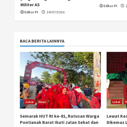
d
Militer AS
Editor PI
2
i
Editor PI
24/07/2026
n
g
BACA BERITA LAINNYA
Lokal
News
Lokal
Semarak HUT RI ke-81, Ratusan Warga
Lewat Kes
Pontianak Barat Ikuti Jalan Sehat dan
Dikemas L