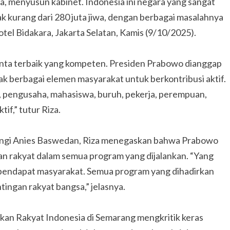
a, menyusun kabinet. Indonesia ini negara yang sangat
ak kurang dari 280 juta jiwa, dengan berbagai masalahnya
otel Bidakara, Jakarta Selatan, Kamis (9/10/2025).
enta terbaik yang kompeten. Presiden Prabowo dianggap
 berbagai elemen masyarakat untuk berkontribusi aktif.
s, pengusaha, mahasiswa, buruh, pekerja, perempuan,
if,” tutur Riza.
ngi Anies Baswedan, Riza menegaskan bahwa Prabowo
an rakyat dalam semua program yang dijalankan. “Yang
ta pendapat masyarakat. Semua program yang dihadirkan
ingan rakyat bangsa,” jelasnya.
an Rakyat Indonesia di Semarang mengkritik keras