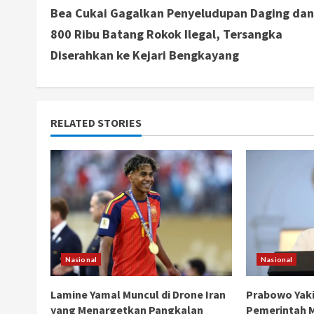
Bea Cukai Gagalkan Penyeludupan Daging dan
o
800 Ribu Batang Rokok Ilegal, Tersangka
n
Diserahkan ke Kejari Bengkayang
t
i
RELATED STORIES
n
u
e
R
e
Nasional
Nasional
a
Lamine Yamal Muncul di Drone Iran
Prabowo Yak
yang Menargetkan Pangkalan
Pemerintah 