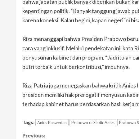
bahwa jabatan publik banyak diberikan bukan ka
kepentingan politik. “Banyak tanggung jawab publ
karena koneksi. Kalau begini, kapan negeri ini bisa
Riza menanggapi bahwa Presiden Prabowo berus
cara yang inklusif. Melalui pendekatan ini, kata 
penyusunan kabinet dan program. “Jadi itulah 
putri terbaik untuk berkontribusi,” imbuhnya.
Riza Patria juga menegaskan bahwa kritik Anies h
presiden memiliki hak prerogatif menyusun kabin
terhadap kabinet harus berdasarkan hasil kerja 
Tags:
Anies Baswedan
Prabowo di Sindir Anies
Prabowo S
C
Previous: