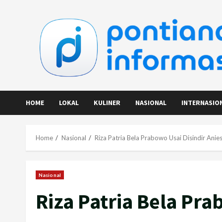
Skip
to
content
HOME
LOKAL
KULINER
NASIONAL
INTERNASIO
Home
Nasional
Riza Patria Bela Prabowo Usai Disindir Ani
Nasional
Riza Patria Bela Pra