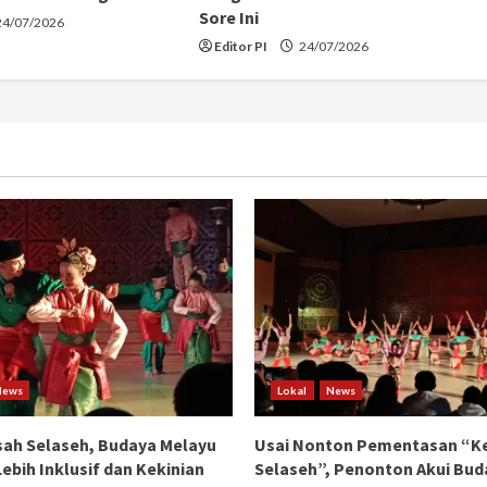
Sore Ini
4/07/2026
Editor PI
24/07/2026
News
Lokal
News
ah Selaseh, Budaya Melayu
Usai Nonton Pementasan “K
ebih Inklusif dan Kekinian
Selaseh”, Penonton Akui Bud