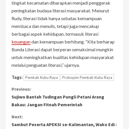
tingkat kecamatan diharapkan menjadi penggerak
peningkatan budaya literasi masyarakat. Menurut
Rudy, literasi tidak hanya sebatas kemampuan
membaca dan menulis, tetapi juga mencakup
berbagai aspek kehidupan, termasuk literasi
keuangan
dan kemampuan berhitung. “Kita berharap
Bunda Literasi dapat berperan semaksimal mungkin
untuk meningkatkan kualitas kehidupan masyarakat
melalui penguatan literasi,” ujarnya.
Tags:
Pemkab Kubu Raya
Prokopim Pemkab Kubu Raya
C
Previous:
Sujiwo Bantah Tudingan Pungli Petani Arang
o
Bakau: Jangan Fitnah Pemerintah
n
Next:
Sambut Peserta APEKSI se-Kalimantan, Wako Edi :
t