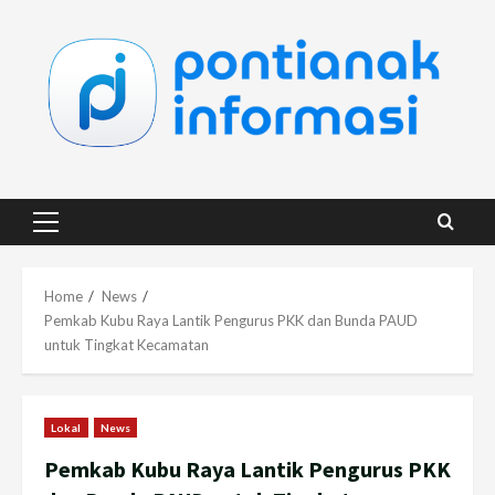
Skip
to
content
Primary
Menu
Home
News
Pemkab Kubu Raya Lantik Pengurus PKK dan Bunda PAUD
untuk Tingkat Kecamatan
Lokal
News
Pemkab Kubu Raya Lantik Pengurus PKK