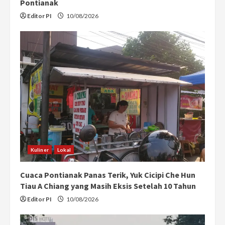
g
Pontianak
Editor PI
10/08/2026
Kuliner
Lokal
Cuaca Pontianak Panas Terik, Yuk Cicipi Che Hun
Tiau A Chiang yang Masih Eksis Setelah 10 Tahun
Editor PI
10/08/2026