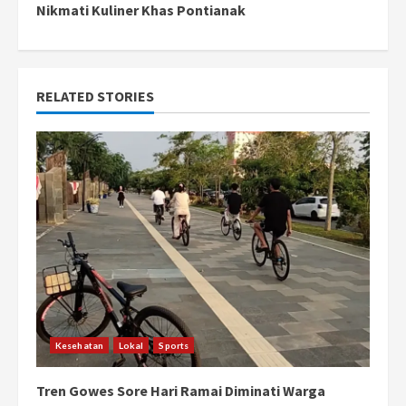
Nikmati Kuliner Khas Pontianak
i
n
RELATED STORIES
u
e
R
e
a
d
i
Kesehatan
Lokal
Sports
n
Tren Gowes Sore Hari Ramai Diminati Warga