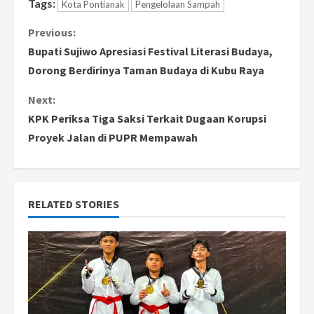
Tags:
Kota Pontianak
Pengelolaan Sampah
C
Previous:
Bupati Sujiwo Apresiasi Festival Literasi Budaya,
o
Dorong Berdirinya Taman Budaya di Kubu Raya
n
Next:
KPK Periksa Tiga Saksi Terkait Dugaan Korupsi
t
Proyek Jalan di PUPR Mempawah
i
n
RELATED STORIES
u
e
R
e