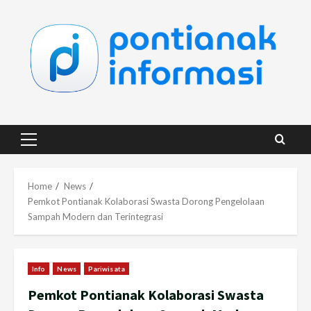
Skip
to
content
Primary
Menu
Home
News
Pemkot Pontianak Kolaborasi Swasta Dorong Pengelolaan
Sampah Modern dan Terintegrasi
Info
News
Pariwisata
Pemkot Pontianak Kolaborasi Swasta