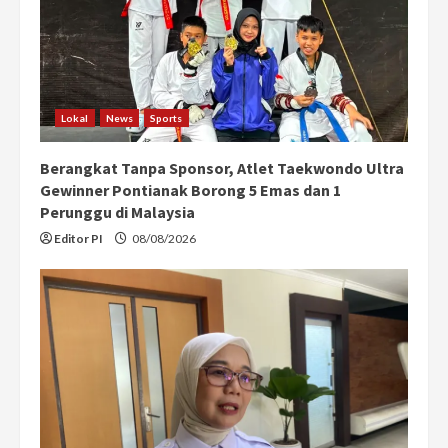
a
d
i
Lokal
News
Sports
n
Berangkat Tanpa Sponsor, Atlet Taekwondo Ultra
g
Gewinner Pontianak Borong 5 Emas dan 1
Perunggu di Malaysia
Editor PI
08/08/2026