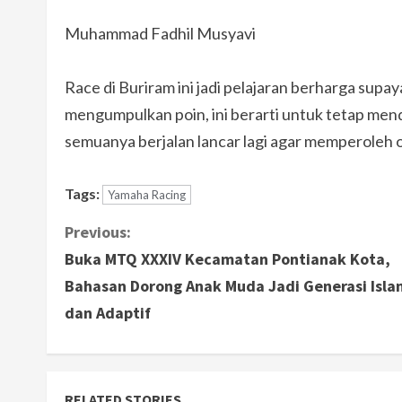
Muhammad Fadhil Musyavi
Race di Buriram ini jadi pelajaran berharga supaya
mengumpulkan poin, ini berarti untuk tetap m
semuanya berjalan lancar lagi agar memperoleh
Tags:
Yamaha Racing
C
Previous:
Buka MTQ XXXIV Kecamatan Pontianak Kota,
o
Bahasan Dorong Anak Muda Jadi Generasi Isla
n
dan Adaptif
t
i
RELATED STORIES