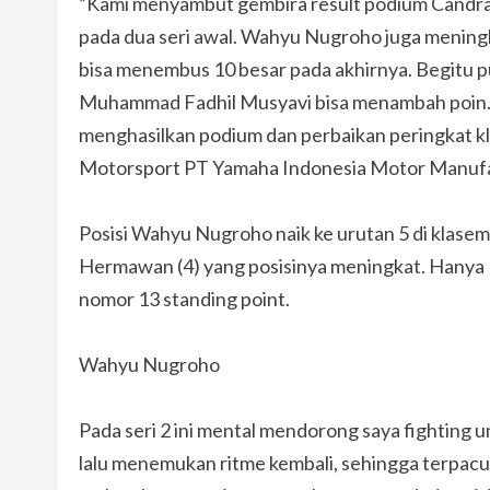
”Kami menyambut gembira result podium Candra 
pada dua seri awal. Wahyu Nugroho juga meningk
bisa menembus 10 besar pada akhirnya. Begitu pu
Muhammad Fadhil Musyavi bisa menambah poin. Ka
menghasilkan podium dan perbaikan peringkat 
Motorsport PT Yamaha Indonesia Motor Manuf
Posisi Wahyu Nugroho naik ke urutan 5 di klase
Hermawan (4) yang posisinya meningkat. Hanya
nomor 13 standing point.
Wahyu Nugroho
Pada seri 2 ini mental mendorong saya fighting 
lalu menemukan ritme kembali, sehingga terpacu 