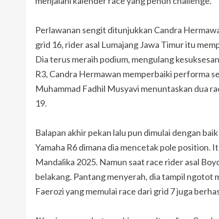
menjalani kalender race yang penuh challenge.
Perlawanan sengit ditunjukkan Candra Hermawan
grid 16, rider asal Lumajang Jawa Timur itu me
Dia terus meraih podium, mengulang kesuksesa
R3, Candra Hermawan memperbaiki performa sete
Muhammad Fadhil Musyavi menuntaskan dua race d
19.
Balapan akhir pekan lalu pun dimulai dengan ba
Yamaha R6 dimana dia mencetak pole position. Itu
Mandalika 2025. Namun saat race rider asal Boyol
belakang. Pantang menyerah, dia tampil ngotot m
Faerozi yang memulai race dari grid 7 juga berha