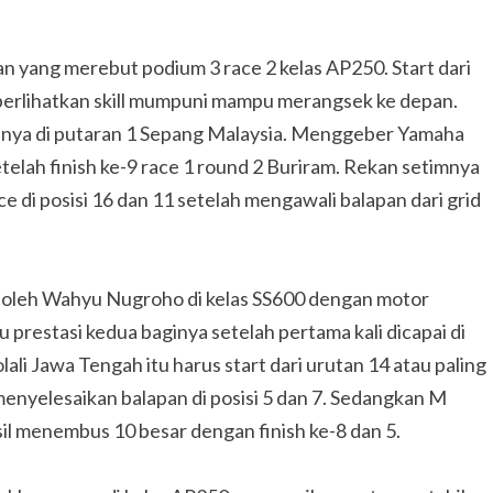
 yang merebut podium 3 race 2 kelas AP250. Start dari
mperlihatkan skill mumpuni mampu merangsek ke depan.
nnya di putaran 1 Sepang Malaysia. Menggeber Yamaha
lah finish ke-9 race 1 round 2 Buriram. Rekan setimnya
i posisi 16 dan 11 setelah mengawali balapan dari grid
ik oleh Wahyu Nugroho di kelas SS600 dengan motor
 prestasi kedua baginya setelah pertama kali dicapai di
ali Jawa Tengah itu harus start dari urutan 14 atau paling
enyelesaikan balapan di posisi 5 dan 7. Sedangkan M
sil menembus 10 besar dengan finish ke-8 dan 5.