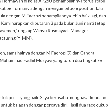
Hermawan di kelas AP250, penampilannya terus stabil
at performanya dengan mengambil pole position, lalu
la dengan M Faerozi penampilannya lebih baik lagi, dan
mi harapkan di putaran 3 pada bulan Juni nanti tetap
klasemen,” ungkap Wahyu Rusmayadi, Manager
acturing (YIMM).
men, sama halnya dengan M Faerozi (9) dan Candra
 Muhammad Fadhil Musyavi yang turun dua tingkat ke
untuk posisi yang baik. Saya berusaha menguasai keadaan
untuk balapan dengan percaya diri. Hasil dua race cukup