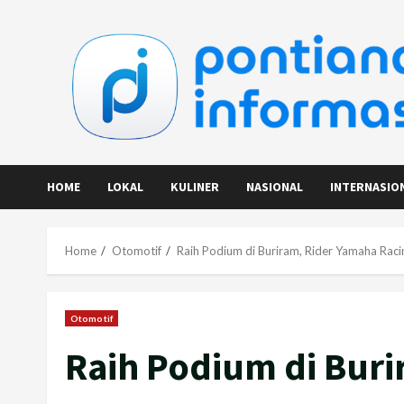
Skip
to
content
HOME
LOKAL
KULINER
NASIONAL
INTERNASIO
Home
Otomotif
Raih Podium di Buriram, Rider Yamaha Rac
Otomotif
Raih Podium di Bur