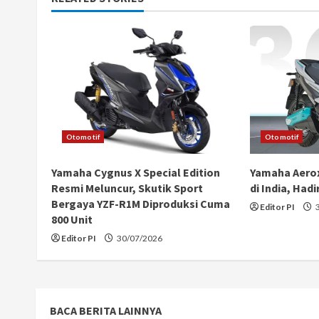
n
u
e
R
e
Otomotif
Otomotif
a
Yamaha Cygnus X Special Edition
Yamaha Aerox
Resmi Meluncur, Skutik Sport
di India, Had
d
Bergaya YZF-R1M Diproduksi Cuma
Editor PI
3
800 Unit
i
Editor PI
30/07/2026
n
g
BACA BERITA LAINNYA