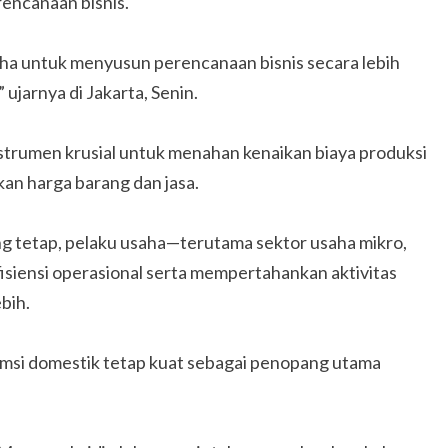
encanaan bisnis.
aha untuk menyusun perencanaan bisnis secara lebih
 ujarnya di Jakarta, Senin.
nstrumen krusial untuk menahan kenaikan biaya produksi
an harga barang dan jasa.
 tetap, pelaku usaha—terutama sektor usaha mikro,
iensi operasional serta mempertahankan aktivitas
bih.
sumsi domestik tetap kuat sebagai penopang utama