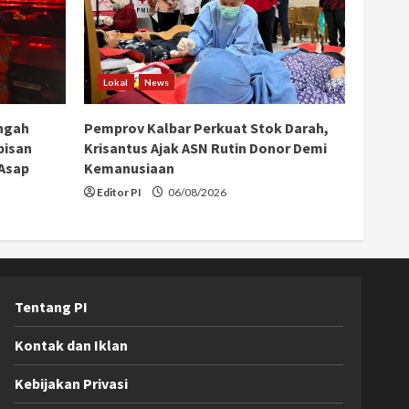
Lokal
News
ngah
Pemprov Kalbar Perkuat Stok Darah,
bisan
Krisantus Ajak ASN Rutin Donor Demi
 Asap
Kemanusiaan
Editor PI
06/08/2026
Tentang PI
Kontak dan Iklan
Kebijakan Privasi