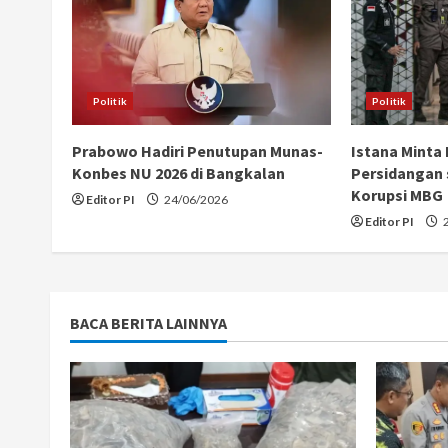
u
e
R
Politik
Politik
e
Prabowo Hadiri Penutupan Munas-
Istana Minta
a
Konbes NU 2026 di Bangkalan
Persidangan 
Korupsi MBG
Editor PI
24/06/2026
d
Editor PI
2
i
n
BACA BERITA LAINNYA
g