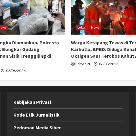
News
Lokal
News
angka Diamankan, Polresta
Warga Ketapang Tewas di Te
k Bongkar Gudang
Karhutla, BPBD: Diduga Keha
an Sisik Trenggiling di
Oksigen Saat Terobos Kabut
Editor PI
06/08/2026
06/08/2026
Kebijakan Privasi
Kode Etik Jurnalistik
Pedoman Media Siber