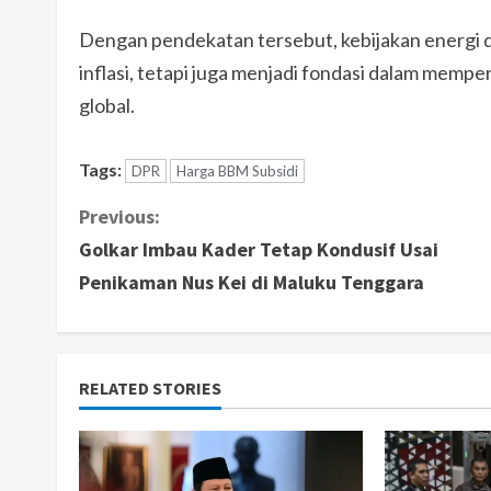
Dengan pendekatan tersebut, kebijakan energi di
inflasi, tetapi juga menjadi fondasi dalam memp
global.
Tags:
DPR
Harga BBM Subsidi
C
Previous:
Golkar Imbau Kader Tetap Kondusif Usai
o
Penikaman Nus Kei di Maluku Tenggara
n
t
RELATED STORIES
i
n