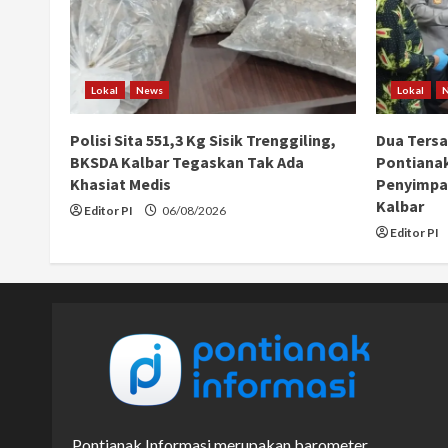
Lokal
News
Lokal
Polisi Sita 551,3 Kg Sisik Trenggiling,
Dua Ters
BKSDA Kalbar Tegaskan Tak Ada
Pontiana
Khasiat Medis
Penyimpan
Kalbar
Editor PI
06/08/2026
Editor PI
Pontianak Informasi merupakan barometer