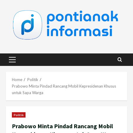
Skip
to
content
Primary
Menu
Home
Politik
Prabowo Minta Pindad Rancang Mobil Kepresidenan Khusus
untuk Sapa Warga
Politik
Prabowo Minta Pindad Rancang Mobil