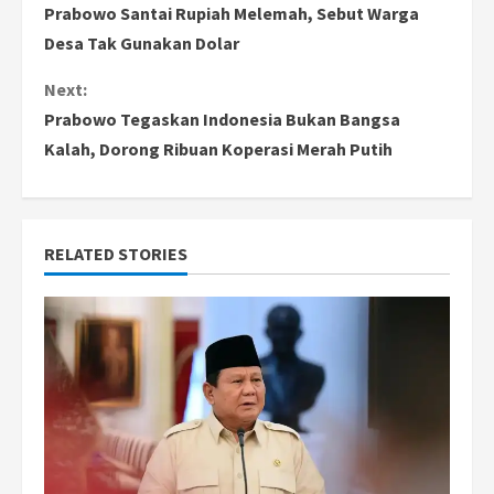
Prabowo Santai Rupiah Melemah, Sebut Warga
o
Desa Tak Gunakan Dolar
n
Next:
Prabowo Tegaskan Indonesia Bukan Bangsa
t
Kalah, Dorong Ribuan Koperasi Merah Putih
i
n
RELATED STORIES
u
e
R
e
a