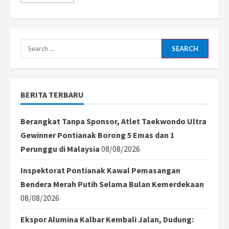
more
about
Manfaatkan
AI
Mengajar
Bahasa
Inggris,
Search
Guru
SMPN
for:
13
Pontianak
Raih
Penghargaan
BERITA TERBARU
UNESCO
Berangkat Tanpa Sponsor, Atlet Taekwondo Ultra
Gewinner Pontianak Borong 5 Emas dan 1
Perunggu di Malaysia
08/08/2026
Inspektorat Pontianak Kawal Pemasangan
Bendera Merah Putih Selama Bulan Kemerdekaan
08/08/2026
Ekspor Alumina Kalbar Kembali Jalan, Dudung: