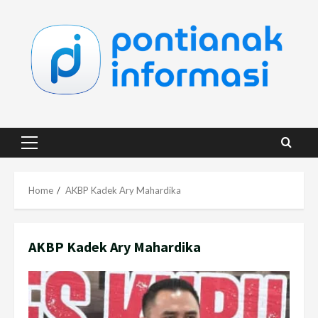
Skip
to
content
Primary
Menu
Home
AKBP Kadek Ary Mahardika
AKBP Kadek Ary Mahardika