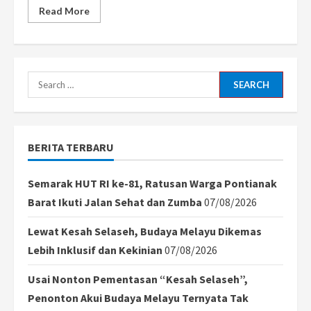
Read
Read More
more
about
Cuaca
Ekstrem
Awal
2026,
Polres
Search
Kubu
Raya
for:
Ajak
Warga
Tingkatkan
Kewaspadaan
BERITA TERBARU
Semarak HUT RI ke-81, Ratusan Warga Pontianak
Barat Ikuti Jalan Sehat dan Zumba
07/08/2026
Lewat Kesah Selaseh, Budaya Melayu Dikemas
Lebih Inklusif dan Kekinian
07/08/2026
Usai Nonton Pementasan “Kesah Selaseh”,
Penonton Akui Budaya Melayu Ternyata Tak