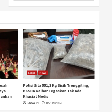
Lokal
News
esah
Polisi Sita 551,3 Kg Sisik Trenggiling,
aya
BKSDA Kalbar Tegaskan Tak Ada
sankan
Khasiat Medis
Editor PI
06/08/2026