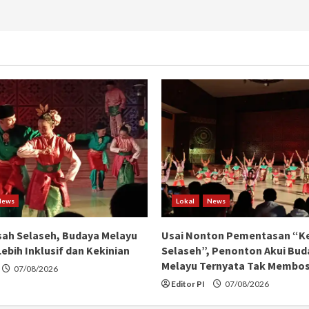
News
Lokal
News
ah Selaseh, Budaya Melayu
Usai Nonton Pementasan “K
ebih Inklusif dan Kekinian
Selaseh”, Penonton Akui Bud
Melayu Ternyata Tak Membo
07/08/2026
Editor PI
07/08/2026