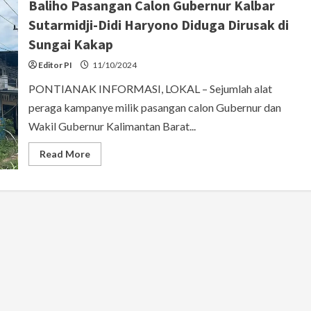
Baliho Pasangan Calon Gubernur Kalbar
Sutarmidji-Didi Haryono Diduga Dirusak di
Sungai Kakap
Editor PI
11/10/2024
PONTIANAK INFORMASI, LOKAL – Sejumlah alat
peraga kampanye milik pasangan calon Gubernur dan
Wakil Gubernur Kalimantan Barat...
Read
Read More
more
about
Baliho
Pasangan
Calon
Gubernur
Kalbar
Sutarmidji-
Didi
Haryono
Diduga
Dirusak
di
Sungai
Kakap