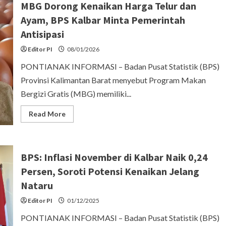
MBG Dorong Kenaikan Harga Telur dan
Masih
Bertumpu
Ayam, BPS Kalbar Minta Pemerintah
di
Perkotaan,
Antisipasi
Pontianak
dan
Singkawang
Editor PI
08/01/2026
Catat
TPT
PONTIANAK INFORMASI – Badan Pusat Statistik (BPS)
Tertinggi
Provinsi Kalimantan Barat menyebut Program Makan
Bergizi Gratis (MBG) memiliki...
Read
Read More
more
about
MBG
Dorong
Kenaikan
BPS: Inflasi November di Kalbar Naik 0,24
Harga
Telur
Persen, Soroti Potensi Kenaikan Jelang
dan
Ayam,
Nataru
BPS
Kalbar
Minta
Editor PI
01/12/2025
Pemerintah
Antisipasi
PONTIANAK INFORMASI – Badan Pusat Statistik (BPS)