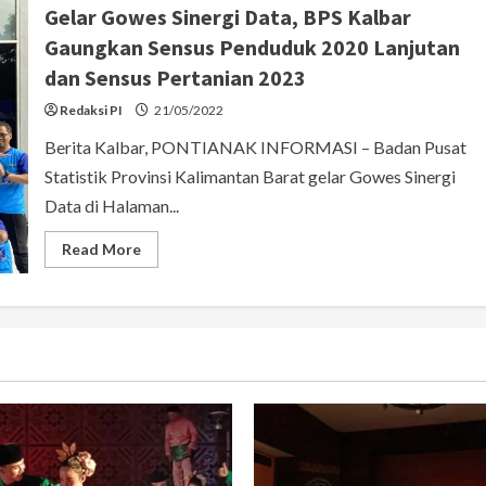
Gelar Gowes Sinergi Data, BPS Kalbar
Media
Gathering,
Gaungkan Sensus Penduduk 2020 Lanjutan
Wahyu:
Data
dan Sensus Pertanian 2023
Regsosek
Capai
96
Redaksi PI
21/05/2022
Persen
yang
Berita Kalbar, PONTIANAK INFORMASI – Badan Pusat
Menyasar
1,5
Statistik Provinsi Kalimantan Barat gelar Gowes Sinergi
Juta
Data di Halaman...
Read
Read More
more
about
Gelar
Gowes
Sinergi
Data,
BPS
Kalbar
Gaungkan
Sensus
Penduduk
2020
Lanjutan
dan
Sensus