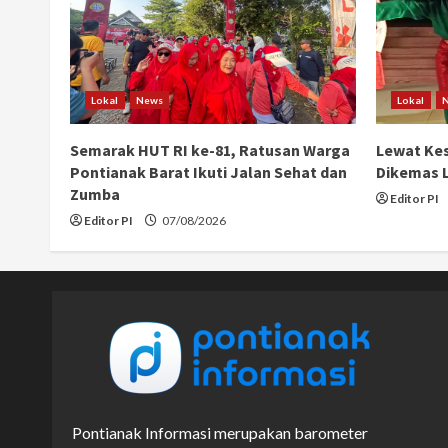
Lokal
News
Lokal
Semarak HUT RI ke-81, Ratusan Warga
Lewat Kes
Pontianak Barat Ikuti Jalan Sehat dan
Dikemas L
Zumba
Editor PI
Editor PI
07/08/2026
Pontianak Informasi merupakan barometer