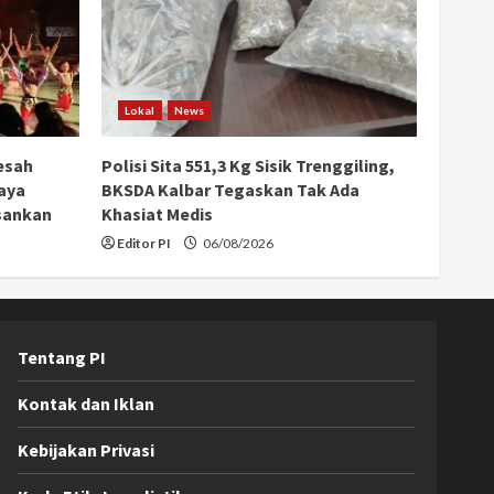
Lokal
News
esah
Polisi Sita 551,3 Kg Sisik Trenggiling,
aya
BKSDA Kalbar Tegaskan Tak Ada
sankan
Khasiat Medis
Editor PI
06/08/2026
Tentang PI
Kontak dan Iklan
Kebijakan Privasi