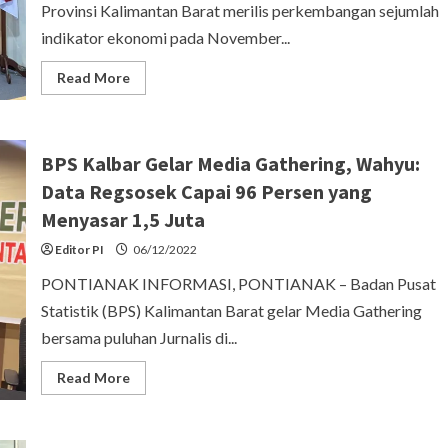
Provinsi Kalimantan Barat merilis perkembangan sejumlah
indikator ekonomi pada November...
Read
Read More
more
about
BPS:
Inflasi
November
BPS Kalbar Gelar Media Gathering, Wahyu:
di
Kalbar
Data Regsosek Capai 96 Persen yang
Naik
0,24
Menyasar 1,5 Juta
Persen,
Soroti
Potensi
Editor PI
06/12/2022
Kenaikan
Jelang
PONTIANAK INFORMASI, PONTIANAK – Badan Pusat
Nataru
Statistik (BPS) Kalimantan Barat gelar Media Gathering
bersama puluhan Jurnalis di...
Read
Read More
more
about
BPS
Kalbar
Gelar