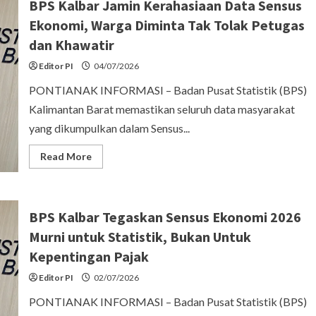
BPS Kalbar Jamin Kerahasiaan Data Sensus
Ekonomi, Warga Diminta Tak Tolak Petugas
dan Khawatir
Editor PI
04/07/2026
PONTIANAK INFORMASI – Badan Pusat Statistik (BPS)
Kalimantan Barat memastikan seluruh data masyarakat
yang dikumpulkan dalam Sensus...
Read
Read More
more
about
BPS
Kalbar
Jamin
BPS Kalbar Tegaskan Sensus Ekonomi 2026
Kerahasiaan
Data
Murni untuk Statistik, Bukan Untuk
Sensus
Ekonomi,
Kepentingan Pajak
Warga
Diminta
Tak
Editor PI
02/07/2026
Tolak
Petugas
PONTIANAK INFORMASI – Badan Pusat Statistik (BPS)
dan
Khawatir