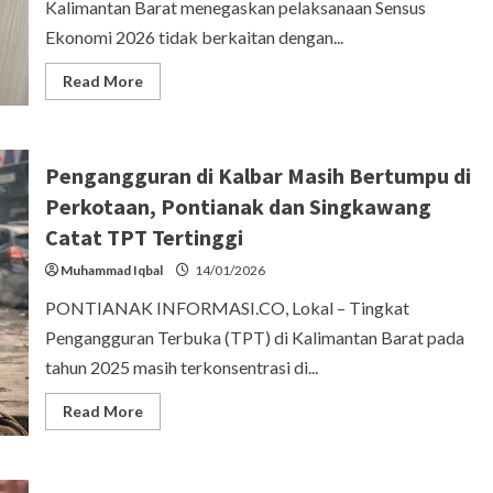
Kalimantan Barat menegaskan pelaksanaan Sensus
Ekonomi 2026 tidak berkaitan dengan...
Read
Read More
more
about
BPS
Kalbar
Tegaskan
Pengangguran di Kalbar Masih Bertumpu di
Sensus
Ekonomi
Perkotaan, Pontianak dan Singkawang
2026
Murni
Catat TPT Tertinggi
untuk
Statistik,
Bukan
Muhammad Iqbal
14/01/2026
Untuk
Kepentingan
PONTIANAK INFORMASI.CO, Lokal – Tingkat
Pajak
Pengangguran Terbuka (TPT) di Kalimantan Barat pada
tahun 2025 masih terkonsentrasi di...
Read
Read More
more
about
Pengangguran
di
Kalbar