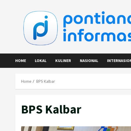
Skip
to
content
HOME
LOKAL
KULINER
NASIONAL
INTERNASIO
Home
BPS Kalbar
BPS Kalbar