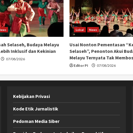
Pertanian
2023
News
Lokal
News
ah Selaseh, Budaya Melayu
Usai Nonton Pementasan “K
ebih Inklusif dan Kekinian
Selaseh”, Penonton Akui Bud
Melayu Ternyata Tak Membo
07/08/2026
Editor PI
07/08/2026
Kebijakan Privasi
Kode Etik Jurnalistik
Pedoman Media Siber