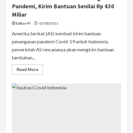
Pandemi, Kirim Bantuan Senilai Rp 430
Miliar
Editor PI
03/08/2021
Amerika Serikat (AS) kembali kirim bantuan
penanganan pandemi Covid-19 untuk Indonesia,
pemerintah AS rencananya akan mengirim bantuan
tambahan...
Read
Read More
more
about
AS
Kembali
Bantu
Indonesia
Tangani
Pandemi,
Kirim
Bantuan
Senilai
Rp
430
Miliar