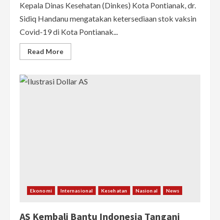
Kepala Dinas Kesehatan (Dinkes) Kota Pontianak, dr.
Sidiq Handanu mengatakan ketersediaan stok vaksin
Covid-19 di Kota Pontianak...
Read
Read More
more
about
Stok
Langka,
Kadinkes
Pontianak:
Vaksin
yang
Datang
Diprioritaskan
untuk
Vaksinasi
Dosis
Kedua
Ekonomi
Internasional
Kesehatan
Nasional
News
AS Kembali Bantu Indonesia Tangani