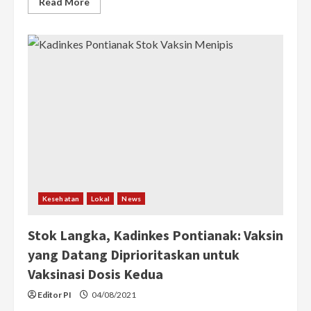
Read
Read More
more
about
Wako
Edi
Instrusikan
Lurah
Se-
Pontianak
Bentuk
Posko
Terpadu
untuk
Penanganan
Covid-
19
Kesehatan
Lokal
News
Stok Langka, Kadinkes Pontianak: Vaksin
yang Datang Diprioritaskan untuk
Vaksinasi Dosis Kedua
Editor PI
04/08/2021