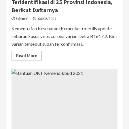
Teridentifikasi di 25 Provinsi Indonesia,
Berikut Daftarnya
Editor PI
06/08/2021
Kementerian Kesehatan (Kemenkes) merilis update
sebaran kasus virus corona varian Delta B1617.2. Kini
varian tersebut sudah terkonfirmasi...
Read
Read More
more
about
Update
Varian
Delta:
Sudah
Teridentifikasi
di
25
Provinsi
Indonesia,
Berikut
Daftarnya