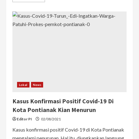
more
about
Kluster
Keluarga
Mendominasi
Kasus
Covid-
19
Di
Pontianak,
Angkanya
Mencapai
43,86
Persen
Lokal
News
Kasus Konfirmasi Positif Covid-19 Di
Kota Pontianak Kian Menurun
Editor PI
02/08/2021
Kasus konfirmasi positif Covid-19 di Kota Pontianak
mengalami penurunan. Hal itu, diungkapkan langsung