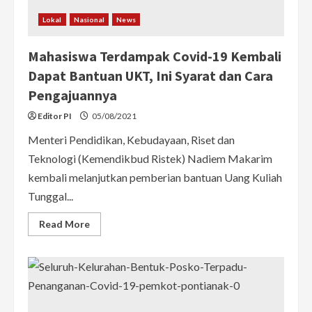
Lokal
Nasional
News
Mahasiswa Terdampak Covid-19 Kembali
Dapat Bantuan UKT, Ini Syarat dan Cara
Pengajuannya
Editor PI
05/08/2021
Menteri Pendidikan, Kebudayaan, Riset dan
Teknologi (Kemendikbud Ristek) Nadiem Makarim
kembali melanjutkan pemberian bantuan Uang Kuliah
Tunggal...
Read
Read More
more
about
Mahasiswa
Terdampak
Covid-
19
Kembali
Dapat
Bantuan