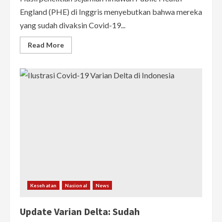
England (PHE) di Inggris menyebutkan bahwa mereka
yang sudah divaksin Covid-19...
Read
Read More
more
about
Peneliti
PHE
Inggris:
Vaksin
Mungkin
Tidak
Dapat
Menghentikan
Penularan
Varian
Delta
Kesehatan
Nasional
News
Update Varian Delta: Sudah