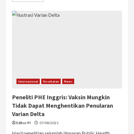
more
about
Keterisian
Tempat
Tidur
RS
Covid-
19
Menurun,
Kalbar
Zona
Hijau?
Ini
Penjelasan
Kadinkes
Internasional
Kesehatan
News
Peneliti PHE Inggris: Vaksin Mungkin
Tidak Dapat Menghentikan Penularan
Varian Delta
Editor PI
07/08/2021
Hasil penelitian sejumlah Ilmuwan Public Health