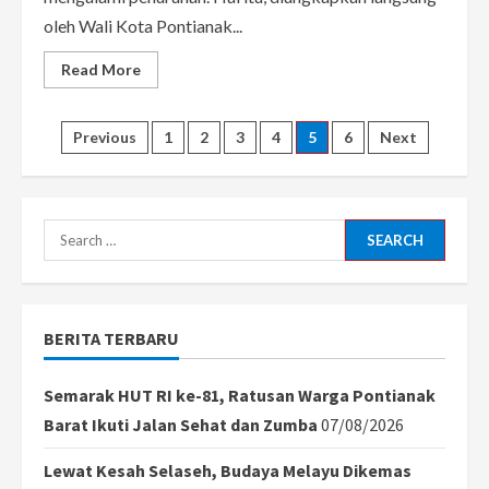
oleh Wali Kota Pontianak...
Read
Read More
more
about
Kasus
Konfirmasi
Posts
Previous
1
2
3
4
5
6
Next
Positif
Covid-
19
pagination
Di
Kota
Pontianak
Search
Kian
Menurun
for:
BERITA TERBARU
Semarak HUT RI ke-81, Ratusan Warga Pontianak
Barat Ikuti Jalan Sehat dan Zumba
07/08/2026
Lewat Kesah Selaseh, Budaya Melayu Dikemas