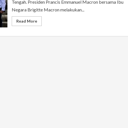
Tengah. Presiden Prancis Emmanuel Macron bersama Ibu
Lewat
Negara Brigitte Macron melakukan...
Read
Read More
more
about
Presiden
Emmanuel
Macron
Kagumi
Candi
Borobudur
dan
Sentuh
Patung
Buddha
di
Stupa
Tertinggi