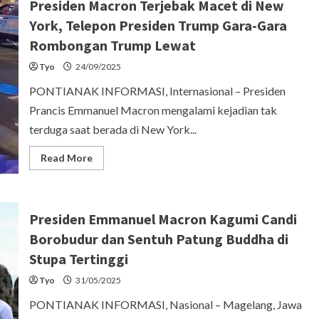
Presiden Macron Terjebak Macet di New
York, Telepon Presiden Trump Gara-Gara
Rombongan Trump Lewat
Tyo
24/09/2025
PONTIANAK INFORMASI, Internasional – Presiden
Prancis Emmanuel Macron mengalami kejadian tak
terduga saat berada di New York...
Read
Read More
more
about
Presiden
Macron
Terjebak
Presiden Emmanuel Macron Kagumi Candi
Macet
di
Borobudur dan Sentuh Patung Buddha di
New
York,
Stupa Tertinggi
Telepon
Presiden
Trump
Tyo
31/05/2025
Gara-
Gara
PONTIANAK INFORMASI, Nasional – Magelang, Jawa
Rombongan
Trump