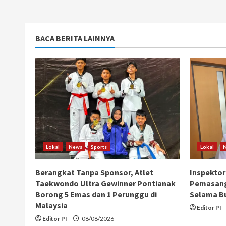
BACA BERITA LAINNYA
Lokal
News
Sports
Lokal
Berangkat Tanpa Sponsor, Atlet
Inspektor
Taekwondo Ultra Gewinner Pontianak
Pemasang
Borong 5 Emas dan 1 Perunggu di
Selama B
Malaysia
Editor PI
Editor PI
08/08/2026