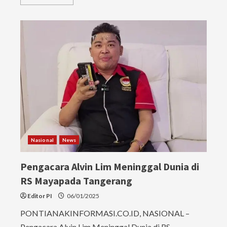
more
about
MA
Kabulkan
PK,
Hukuman
Setya
Novanto
Dipotong
Jadi
12,5
Tahun
Penjara
Nasional
News
Pengacara Alvin Lim Meninggal Dunia di
RS Mayapada Tangerang
Editor PI
06/01/2025
PONTIANAKINFORMASI.CO.ID, NASIONAL –
Pengacara Alvin Lim Meninggal Dunia di RS