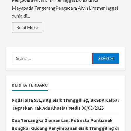
Mayapada TangerangPengacara Alvin Lim meninggal
dunia di...
Read
Read More
more
about
Pengacara
Alvin
Lim
Meninggal
Dunia
Search
di
RS
for:
Mayapada
Tangerang
BERITA TERBARU
Polisi Sita 551,3 Kg Sisik Trenggiling, BKSDA Kalbar
Tegaskan Tak Ada Khasiat Medis
06/08/2026
Dua Tersangka Diamankan, Polresta Pontianak
Bongkar Gudang Penyimpanan Sisik Trenggiling di