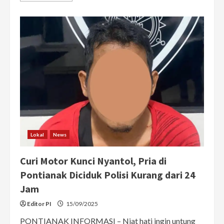
about
Polisi
Grebek
Kampung
Beting,
Amankan
1.562
Butir
Ekstasi
Siap
Edar
di
Pontianak
Lokal
News
Curi Motor Kunci Nyantol, Pria di
Pontianak Diciduk Polisi Kurang dari 24
Jam
Editor PI
15/09/2025
PONTIANAK INFORMASI – Niat hati ingin untung