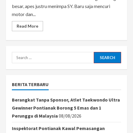
besar, apes justru menimpa SY. Baru saja mencuri
motor dan...
Read
Read More
more
about
Curi
Motor
Kunci
Nyantol,
Pria
Search
di
Pontianak
for:
Diciduk
Polisi
Kurang
dari
BERITA TERBARU
24
Jam
Berangkat Tanpa Sponsor, Atlet Taekwondo Ultra
Gewinner Pontianak Borong 5 Emas dan 1
Perunggu di Malaysia
08/08/2026
Inspektorat Pontianak Kawal Pemasangan