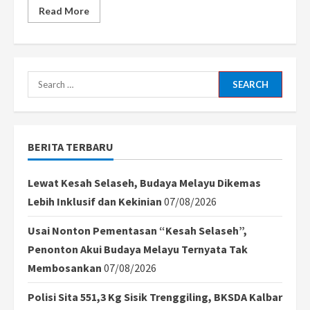
Read
Read More
more
about
Semarak
HUT
ke-
125,
Pegadaian
Search
Gelar
Pekan
for:
Olahraga
2026
di
Lima
BERITA TERBARU
Wilayah
Kalimantan
Lewat Kesah Selaseh, Budaya Melayu Dikemas
Lebih Inklusif dan Kekinian
07/08/2026
Usai Nonton Pementasan “Kesah Selaseh”,
Penonton Akui Budaya Melayu Ternyata Tak
Membosankan
07/08/2026
Polisi Sita 551,3 Kg Sisik Trenggiling, BKSDA Kalbar