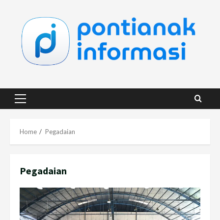
Skip
to
content
Primary
Menu
Home
Pegadaian
Pegadaian