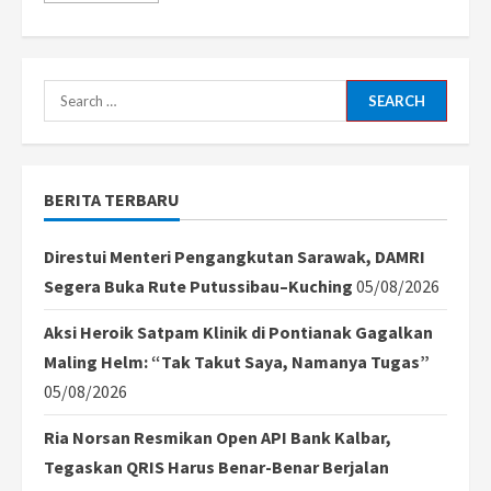
about
Nasib
Sial
Pencuri
RX-
King
Search
di
Sekadau,
for:
Motor
Curian
Mogok
lalu
BERITA TERBARU
Ditangkap
Warga
Direstui Menteri Pengangkutan Sarawak, DAMRI
Segera Buka Rute Putussibau–Kuching
05/08/2026
Aksi Heroik Satpam Klinik di Pontianak Gagalkan
Maling Helm: “Tak Takut Saya, Namanya Tugas”
05/08/2026
Ria Norsan Resmikan Open API Bank Kalbar,
Tegaskan QRIS Harus Benar-Benar Berjalan