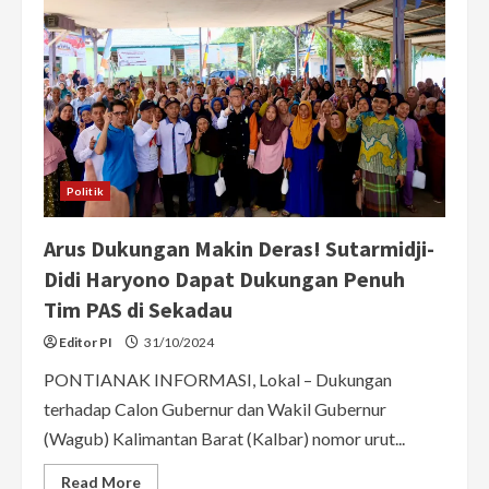
Inklusif
untuk
Dorong
Kesetaraan
Aksesnya
Politik
Arus Dukungan Makin Deras! Sutarmidji-
Didi Haryono Dapat Dukungan Penuh
Tim PAS di Sekadau
Editor PI
31/10/2024
PONTIANAK INFORMASI, Lokal – Dukungan
terhadap Calon Gubernur dan Wakil Gubernur
(Wagub) Kalimantan Barat (Kalbar) nomor urut...
Read
Read More