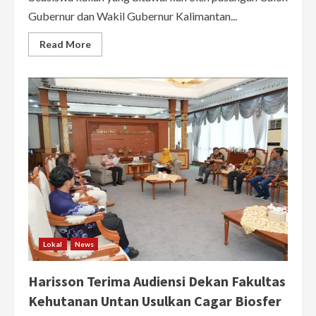
Gubernur dan Wakil Gubernur Kalimantan...
Read
Read More
more
about
Midji-
Didi
Jamin
Transparansi
Beasiswa
Kuliah,
Tak
Ada
Tempat
untuk
Kongkalikong!
Lokal
News
Harisson Terima Audiensi Dekan Fakultas
Kehutanan Untan Usulkan Cagar Biosfer