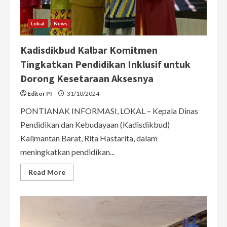
Lokal
News
Kadisdikbud Kalbar Komitmen
Tingkatkan Pendidikan Inklusif untuk
Dorong Kesetaraan Aksesnya
Editor PI
31/10/2024
PONTIANAK INFORMASI, LOKAL – Kepala Dinas
Pendidikan dan Kebudayaan (Kadisdikbud)
Kalimantan Barat, Rita Hastarita, dalam
meningkatkan pendidikan...
Read
Read More
more
about
Kadisdikbud
Kalbar
Komitmen
Tingkatkan
Pendidikan