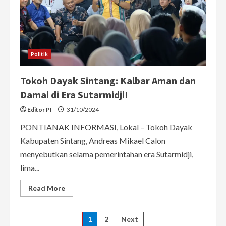
Sintang
Politik
Tokoh Dayak Sintang: Kalbar Aman dan
Damai di Era Sutarmidji!
Editor PI
31/10/2024
PONTIANAK INFORMASI, Lokal – Tokoh Dayak
Kabupaten Sintang, Andreas Mikael Calon
menyebutkan selama pemerintahan era Sutarmidji,
lima...
Read
Read More
more
about
Tokoh
Dayak
Posts
1
2
Next
Sintang: