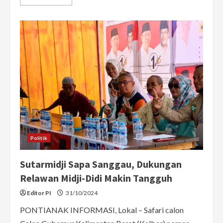
more
about
Arus
Dukungan
Makin
Deras!
Sutarmidji-
Didi
Haryono
Dapat
Dukungan
Penuh
Tim
PAS
di
Sekadau
Politik
Sutarmidji Sapa Sanggau, Dukungan
Relawan Midji-Didi Makin Tangguh
Editor PI
31/10/2024
PONTIANAK INFORMASI, Lokal – Safari calon