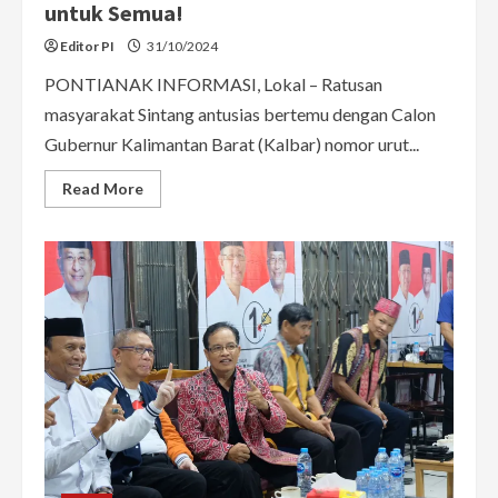
untuk Semua!
Editor PI
31/10/2024
PONTIANAK INFORMASI, Lokal – Ratusan
masyarakat Sintang antusias bertemu dengan Calon
Gubernur Kalimantan Barat (Kalbar) nomor urut...
Read
Read More
more
about
Meriah!
Sutarmidji
Disambut
Tarian
Multietnis
di
Sintang,
Bukti
Ia
Pemimpin
untuk
Semua!