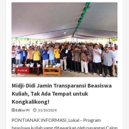
Ketua
Yayasan
Kabar
Senang
Mantap
Pilih
Midji
untuk
Kalbar!
Politik
Midji-Didi Jamin Transparansi Beasiswa
Kuliah, Tak Ada Tempat untuk
Kongkalikong!
Editor PI
31/10/2024
PONTIANAK INFORMASI, Lokal – Program
beasiswa kuliah yang ditawarkan oleh pasangan Calon