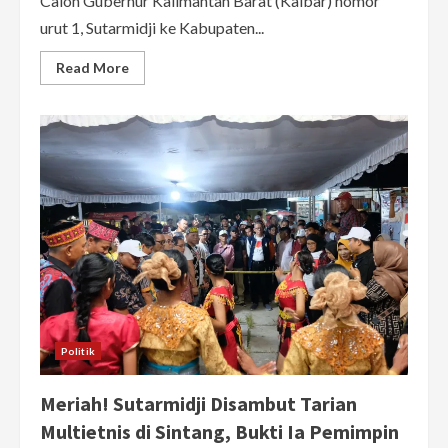
Calon Gubernur Kalimantan Barat (Kalbar) nomor
urut 1, Sutarmidji ke Kabupaten...
Read
Read More
more
about
Sutarmidji
Sapa
Sanggau,
Dukungan
Relawan
Midji-
Didi
Makin
Tangguh
Politik
Meriah! Sutarmidji Disambut Tarian
Multietnis di Sintang, Bukti Ia Pemimpin