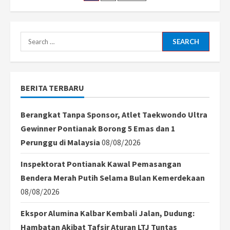
Kalbar
Aman
pagination
dan
Damai
di
Search
Era
Sutarmidji!
for:
BERITA TERBARU
Berangkat Tanpa Sponsor, Atlet Taekwondo Ultra
Gewinner Pontianak Borong 5 Emas dan 1
Perunggu di Malaysia
08/08/2026
Inspektorat Pontianak Kawal Pemasangan
Bendera Merah Putih Selama Bulan Kemerdekaan
08/08/2026
Ekspor Alumina Kalbar Kembali Jalan, Dudung:
Hambatan Akibat Tafsir Aturan LTJ Tuntas