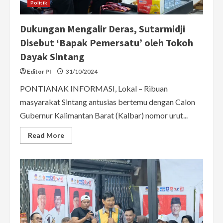
Politik
Dukungan Mengalir Deras, Sutarmidji
Disebut ‘Bapak Pemersatu’ oleh Tokoh
Dayak Sintang
Editor PI
31/10/2024
PONTIANAK INFORMASI, Lokal – Ribuan
masyarakat Sintang antusias bertemu dengan Calon
Gubernur Kalimantan Barat (Kalbar) nomor urut...
Read
Read More
more
about
Dukungan
Mengalir
Deras,
Sutarmidji
Disebut
‘Bapak
Pemersatu’
oleh
Tokoh
Dayak