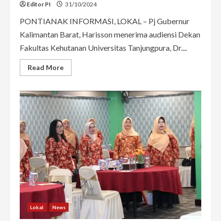
Editor PI
31/10/2024
PONTIANAK INFORMASI, LOKAL – Pj Gubernur
Kalimantan Barat, Harisson menerima audiensi Dekan
Fakultas Kehutanan Universitas Tanjungpura, Dr....
Read
Read More
more
about
Harisson
Terima
Audiensi
Dekan
Fakultas
Kehutanan
Untan
Usulkan
Cagar
Biosfer
Lokal
News