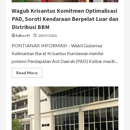
Wagub Krisantus Komitmen Optimalisasi
PAD, Soroti Kendaraan Berpelat Luar dan
Distribusi BBM
Editor PI
28/07/2026
PONTIANAK INFORMASI – Wakil Gubernur
Kalimantan Barat Krisantus Kurniawan menilai
potensi Pendapatan Asli Daerah (PAD) Kalbar masih...
Read
Read More
more
about
Wagub
Krisantus
Komitmen
Optimalisasi
PAD,
Soroti
Kendaraan
Berpelat
Luar
dan
Distribusi
BBM