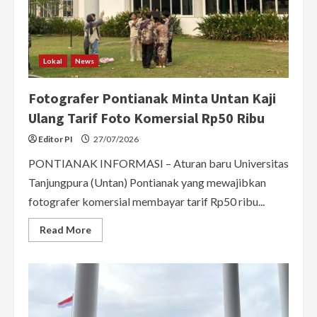
Lokal
News
Fotografer Pontianak Minta Untan Kaji
Ulang Tarif Foto Komersial Rp50 Ribu
Editor PI
27/07/2026
PONTIANAK INFORMASI – Aturan baru Universitas
Tanjungpura (Untan) Pontianak yang mewajibkan
fotografer komersial membayar tarif Rp50 ribu...
Read
Read More
more
about
Fotografer
Pontianak
Minta
Untan
Kaji
Ulang