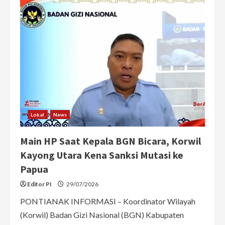
Pontianak
Ajak
Masyarakat
Sukseskan
Ekspedisi
Merah
Putih
di
Perbatasan
RI-
Malaysia
Lokal
News
Main HP Saat Kepala BGN Bicara, Korwil
Kayong Utara Kena Sanksi Mutasi ke
Papua
Editor PI
29/07/2026
PONTIANAK INFORMASI – Koordinator Wilayah
(Korwil) Badan Gizi Nasional (BGN) Kabupaten