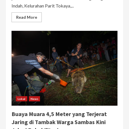
Indah, Kelurahan Parit Tokaya,...
Read
Read More
more
about
Satu
Lahan
Disegel,
Pemkot
Pontianak
Perkuat
Penindakan
Karhutla
Lokal
News
Buaya Muara 4,5 Meter yang Terjerat
Jaring di Tambak Warga Sambas Kini