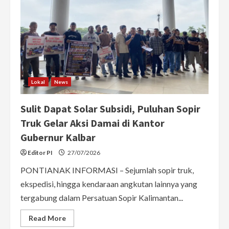
Tarif
Foto
Komersial
Rp50
Ribu
Lokal
News
Sulit Dapat Solar Subsidi, Puluhan Sopir
Truk Gelar Aksi Damai di Kantor
Gubernur Kalbar
Editor PI
27/07/2026
PONTIANAK INFORMASI – Sejumlah sopir truk,
ekspedisi, hingga kendaraan angkutan lainnya yang
tergabung dalam Persatuan Sopir Kalimantan...
Read
Read More
more