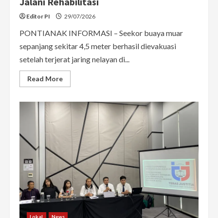
Jalani Rehabilitasi
Editor PI
29/07/2026
PONTIANAK INFORMASI – Seekor buaya muar
sepanjang sekitar 4,5 meter berhasil dievakuasi
setelah terjerat jaring nelayan di...
Read
Read More
more
about
Buaya
Muara
4,5
Meter
yang
Terjerat
Jaring
di
Tambak
Warga
Sambas
Kini
Jalani
Rehabilitasi
Lokal
News