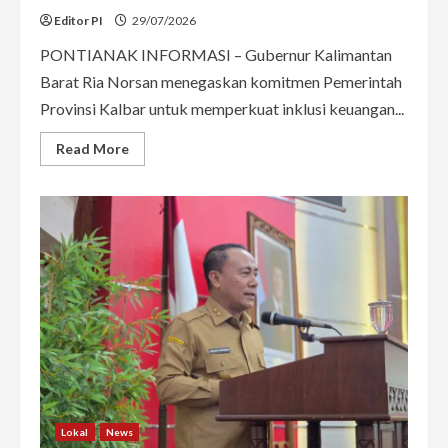
Editor PI
29/07/2026
PONTIANAK INFORMASI – Gubernur Kalimantan
Barat Ria Norsan menegaskan komitmen Pemerintah
Provinsi Kalbar untuk memperkuat inklusi keuangan...
Read
Read More
more
about
Ria
Norsan
Dorong
Inklusi
Keuangan
untuk
Perkuat
Ekonomi
Kalbar,
UMKM
Jadi
Fokus
Utama
Lokal
News