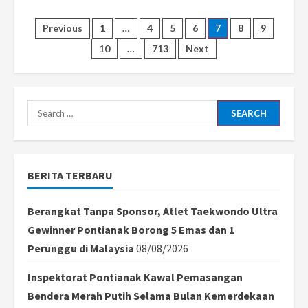
about
Sulit
Dapat
Posts
Previous
1
…
4
5
6
7
8
9
Solar
Subsidi,
10
…
713
Next
Puluhan
pagination
Sopir
Truk
Gelar
Aksi
Damai
Search
di
Kantor
for:
Gubernur
Kalbar
BERITA TERBARU
Berangkat Tanpa Sponsor, Atlet Taekwondo Ultra
Gewinner Pontianak Borong 5 Emas dan 1
Perunggu di Malaysia
08/08/2026
Inspektorat Pontianak Kawal Pemasangan
Bendera Merah Putih Selama Bulan Kemerdekaan