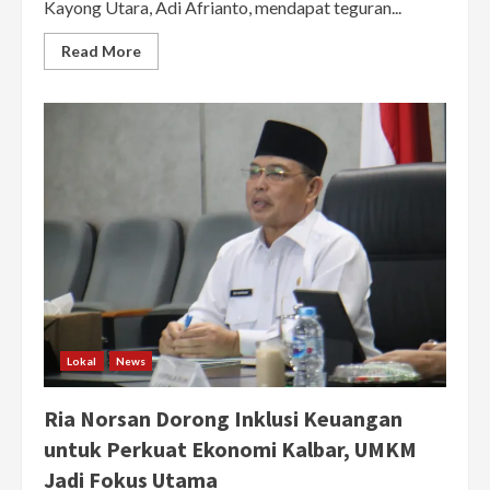
Kayong Utara, Adi Afrianto, mendapat teguran...
Read
Read More
more
about
Main
HP
Saat
Kepala
BGN
Bicara,
Korwil
Kayong
Utara
Kena
Sanksi
Mutasi
ke
Papua
Lokal
News
Ria Norsan Dorong Inklusi Keuangan
untuk Perkuat Ekonomi Kalbar, UMKM
Jadi Fokus Utama