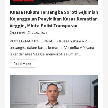
Kuasa Hukum Tersangka Soroti Sejumlah
Kejanggalan Penyidikan Kasus Kematian
Veggie, Minta Polisi Transparan
Editor PI
29/07/2026
PONTIANAK INFORMASI – Kuasa hukum VP,
tersangka dalam kasus kematian Veronika Afriyana
Iskandar alias Veggie, menyoroti sejumlah...
Read
Read More
more
about
Kuasa
Hukum
Tersangka
Soroti
Sejumlah
Kejanggalan
Penyidikan
Kasus
Kematian
Veggie,
Minta