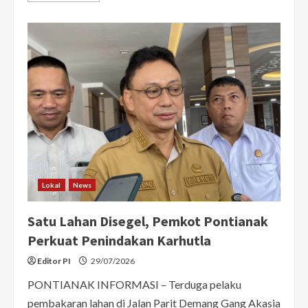
about
Ria
Norsan
Minta
Kepala
Daerah
Perkuat
Peran
PKK
untuk
Dukung
Pembangunan
Kalbar
Lokal
News
Satu Lahan Disegel, Pemkot Pontianak
Perkuat Penindakan Karhutla
Editor PI
29/07/2026
PONTIANAK INFORMASI – Terduga pelaku
pembakaran lahan di Jalan Parit Demang Gang Akasia