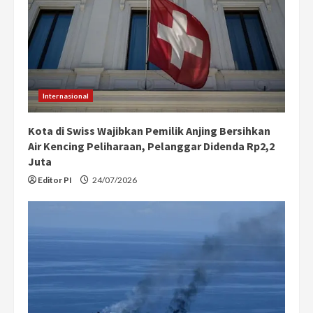
d
i
n
Internasional
g
Kota di Swiss Wajibkan Pemilik Anjing Bersihkan
Air Kencing Peliharaan, Pelanggar Didenda Rp2,2
Juta
Editor PI
24/07/2026