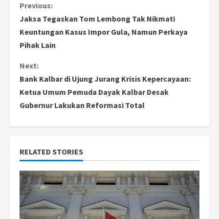
C
Previous:
Jaksa Tegaskan Tom Lembong Tak Nikmati
o
Keuntungan Kasus Impor Gula, Namun Perkaya
Pihak Lain
n
Next:
t
Bank Kalbar di Ujung Jurang Krisis Kepercayaan:
i
Ketua Umum Pemuda Dayak Kalbar Desak
Gubernur Lakukan Reformasi Total
n
u
e
RELATED STORIES
R
e
a