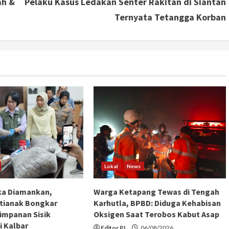
ah &
Pelaku Kasus Ledakan Senter Rakitan di Siantan
Ternyata Tetangga Korban
Lokal
News
ka Diamankan,
Warga Ketapang Tewas di Tengah
tianak Bongkar
Karhutla, BPBD: Diduga Kehabisan
impanan Sisik
Oksigen Saat Terobos Kabut Asap
i Kalbar
Editor PI
06/08/2026