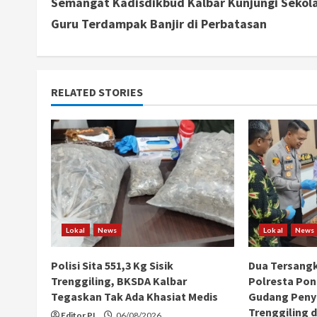
Semangat Kadisdikbud Kalbar Kunjungi Sekol
o
Guru Terdampak Banjir di Perbatasan
n
t
RELATED STORIES
i
n
u
e
R
Lokal
News
Lokal
News
e
Polisi Sita 551,3 Kg Sisik
Dua Tersang
a
Trenggiling, BKSDA Kalbar
Polresta Pon
Tegaskan Tak Ada Khasiat Medis
Gudang Peny
d
Trenggiling d
Editor PI
06/08/2026