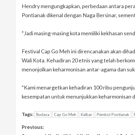
Hendry mengungkapkan, perbedaan antara peray
Pontianak dikenal dengan Naga Bersinar, semen
“Jadi masing-masing kota memiliki kekhasan send
Festival Cap Go Meh ini direncanakan akan dihad
Wali Kota. Kehadiran 20 etnis yang telah berkom
menonjolkan keharmonisan antar-agama dan suk
“Kami menargetkan kehadiran 100 ribu pengunjung
kesempatan untuk menunjukkan keharmonisan da
Tags:
Budaya
Cap Go Meh
Kalbar
Pemkot Pontianak
C
Previous: