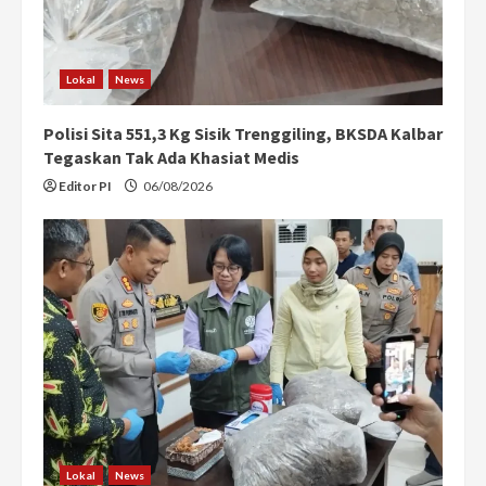
i
n
Lokal
News
g
Polisi Sita 551,3 Kg Sisik Trenggiling, BKSDA Kalbar
Tegaskan Tak Ada Khasiat Medis
Editor PI
06/08/2026
Lokal
News