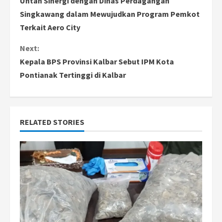
Untan Sinergi dengan Dinas Perdagangan
o
Singkawang dalam Mewujudkan Program Pemkot
Terkait Aero City
n
Next:
t
Kepala BPS Provinsi Kalbar Sebut IPM Kota
i
Pontianak Tertinggi di Kalbar
n
u
RELATED STORIES
e
R
e
a
d