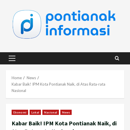
Skip
to
content
Primary
Menu
Home
News
Kabar Baik! IPM Kota Pontianak Naik, di Atas Rata-rata
Nasional
Ekonomi
Lokal
Nasional
News
Kabar Baik! IPM Kota Pontianak Naik, di