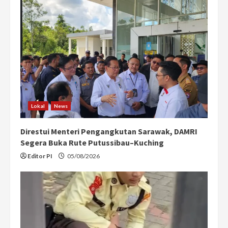
R
e
a
d
i
Lokal
News
n
Direstui Menteri Pengangkutan Sarawak, DAMRI
g
Segera Buka Rute Putussibau–Kuching
Editor PI
05/08/2026