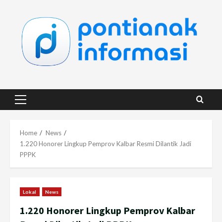
Skip
to
content
Primary
Menu
Home
News
1.220 Honorer Lingkup Pemprov Kalbar Resmi Dilantik Jadi
PPPK
Lokal
News
1.220 Honorer Lingkup Pemprov Kalbar