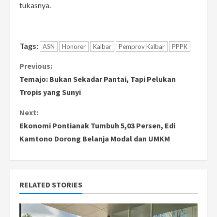
tukasnya.
Tags:
ASN
Honorer
Kalbar
Pemprov Kalbar
PPPK
C
Previous:
Temajo: Bukan Sekadar Pantai, Tapi Pelukan
o
Tropis yang Sunyi
n
Next:
Ekonomi Pontianak Tumbuh 5,03 Persen, Edi
t
Kamtono Dorong Belanja Modal dan UMKM
i
n
RELATED STORIES
u
e