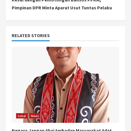
t
Pimpinan DPR Minta Aparat Usut Tuntas Pelaku
i
n
RELATED STORIES
u
e
R
e
a
d
i
Lokal
News
n
Negara Jangan Abai terhadap Masyarakat Adat,