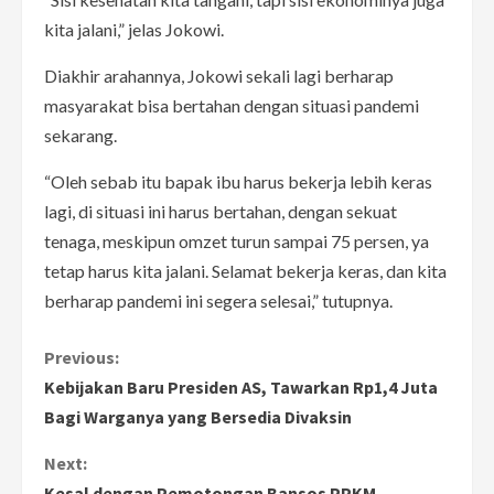
kita jalani,” jelas Jokowi.
Diakhir arahannya, Jokowi sekali lagi berharap
masyarakat bisa bertahan dengan situasi pandemi
sekarang.
“Oleh sebab itu bapak ibu harus bekerja lebih keras
lagi, di situasi ini harus bertahan, dengan sekuat
tenaga, meskipun omzet turun sampai 75 persen, ya
tetap harus kita jalani. Selamat bekerja keras, dan kita
berharap pandemi ini segera selesai,” tutupnya.
C
Previous:
Kebijakan Baru Presiden AS, Tawarkan Rp1,4 Juta
o
Bagi Warganya yang Bersedia Divaksin
n
Next:
Kesal dengan Pemotongan Bansos PPKM,