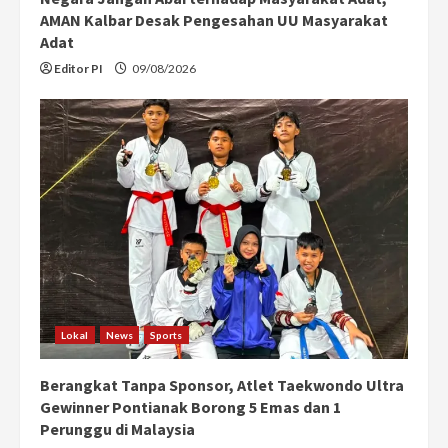
g
AMAN Kalbar Desak Pengesahan UU Masyarakat
Adat
Editor PI
09/08/2026
Lokal
News
Sports
Berangkat Tanpa Sponsor, Atlet Taekwondo Ultra
Gewinner Pontianak Borong 5 Emas dan 1
Perunggu di Malaysia