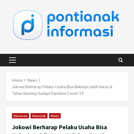
Skip
to
content
Primary
Menu
Home
News
Jokowi Berharap Pelaku Usaha Bisa Bekerja Lebih Keras &
Tahan Banting Hadapi Pandemi Covid-19
Ekonomi
Nasional
News
Jokowi Berharap Pelaku Usaha Bisa