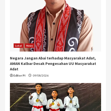
a
d
i
n
Lokal
News
g
Negara Jangan Abai terhadap Masyarakat Adat,
AMAN Kalbar Desak Pengesahan UU Masyarakat
Adat
Editor PI
09/08/2026