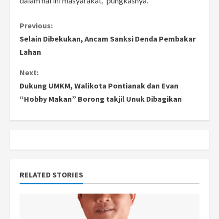
dalam hal ini masyarakat,” pungkasnya.
C
Previous:
Selain Dibekukan, Ancam Sanksi Denda Pembakar
o
Lahan
n
Next:
Dukung UMKM, Walikota Pontianak dan Evan
t
“Hobby Makan” Borong takjil Unuk Dibagikan
i
n
u
e
RELATED STORIES
R
e