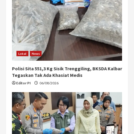
R
e
a
d
i
Lokal
News
n
Polisi Sita 551,3 Kg Sisik Trenggiling, BKSDA Kalbar
g
Tegaskan Tak Ada Khasiat Medis
Editor PI
06/08/2026