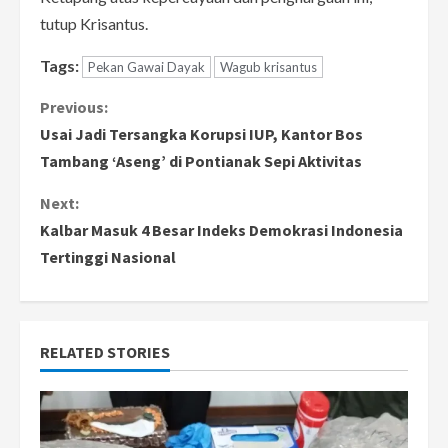
tutup Krisantus.
Tags:
Pekan Gawai Dayak
Wagub krisantus
C
Previous:
Usai Jadi Tersangka Korupsi IUP, Kantor Bos
o
Tambang ‘Aseng’ di Pontianak Sepi Aktivitas
n
Next:
Kalbar Masuk 4 Besar Indeks Demokrasi Indonesia
t
Tertinggi Nasional
i
n
RELATED STORIES
u
e