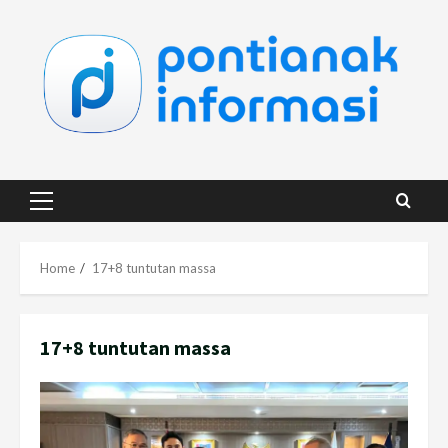
Skip
to
content
Primary
Menu
Home
17+8 tuntutan massa
17+8 tuntutan massa