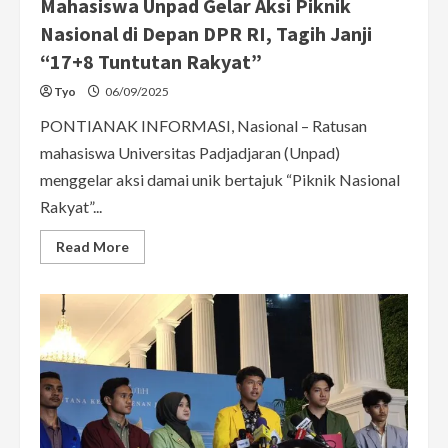
Mahasiswa Unpad Gelar Aksi Piknik
Nasional di Depan DPR RI, Tagih Janji
“17+8 Tuntutan Rakyat”
Tyo
06/09/2025
PONTIANAK INFORMASI, Nasional – Ratusan
mahasiswa Universitas Padjadjaran (Unpad)
menggelar aksi damai unik bertajuk “Piknik Nasional
Rakyat”...
Read
Read More
more
about
Mahasiswa
Unpad
Gelar
Aksi
Piknik
Nasional
di
Depan
DPR
RI,
Tagih
Janji