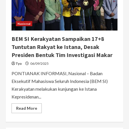
“17+8
Tuntutan
Rakyat”
Nasional
BEM SI Kerakyatan Sampaikan 17+8
Tuntutan Rakyat ke Istana, Desak
Presiden Bentuk Tim Investigasi Makar
Tyo
06/09/2025
PONTIANAK INFORMASI, Nasional – Badan
Eksekutif Mahasiswa Seluruh Indonesia (BEM SI)
Kerakyatan melakukan kunjungan ke Istana
Kepresidenan...
Read
Read More
more
about
BEM
SI
Kerakyatan