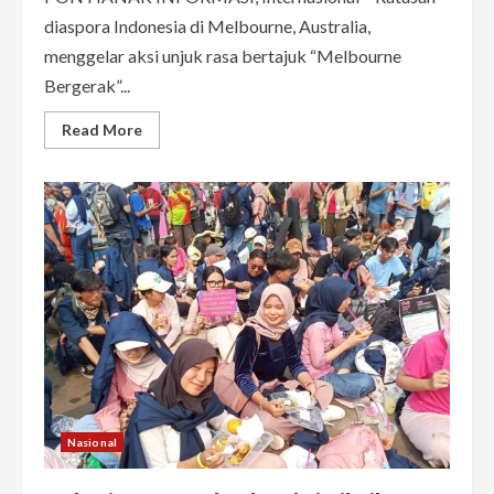
diaspora Indonesia di Melbourne, Australia,
menggelar aksi unjuk rasa bertajuk “Melbourne
Bergerak”...
Read
Read More
more
about
WNI
di
Melbourne
Australia
Ikut
Bergerak
Menuntut
17+8
Tuntutan
Rakyat
Nasional