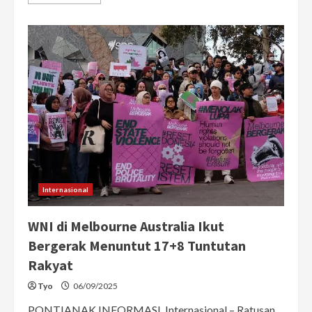
more
about
DPRD
Kalbar
Tepati
Janji,
Serahkan
Langsung
Aspirasi
Mahasiswa
dan
Masyarakat
ke
DPR
RI
Internasional
WNI di Melbourne Australia Ikut
Bergerak Menuntut 17+8 Tuntutan
Rakyat
Tyo
06/09/2025
PONTIANAK INFORMASI, Internasional – Ratusan