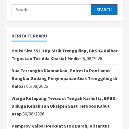
Sampaikan
17+8
Search
Tuntutan
Rakyat
for:
ke
Istana,
Desak
Presiden
BERITA TERBARU
Bentuk
Tim
Investigasi
Makar
Polisi Sita 551,3 Kg Sisik Trenggiling, BKSDA Kalbar
Tegaskan Tak Ada Khasiat Medis
06/08/2026
Dua Tersangka Diamankan, Polresta Pontianak
Bongkar Gudang Penyimpanan Sisik Trenggiling di
Kalbar
06/08/2026
Warga Ketapang Tewas di Tengah Karhutla, BPBD:
Diduga Kehabisan Oksigen Saat Terobos Kabut
Asap
06/08/2026
Pemprov Kalbar Perkuat Stok Darah, Krisantus