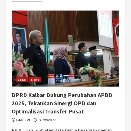
more
about
DPRD
Kalbar
Apresiasi
Sikap
Kritis
Mahasiswa,
Zulfydar:
Janji
Teruskan
ke
Pusat
Lokal
News
DPRD Kalbar Dukung Perubahan APBD
2025, Tekankan Sinergi OPD dan
Optimalisasi Transfer Pusat
Editor PI
03/09/2025
PIFA, Lokal – Strategi tata kelola keuangan daerah