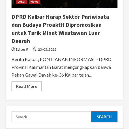
Lokal
News
DPRD Kalbar Harap Sektor Pariwisata
dan Budaya Proaktif Dipromosikan
untuk Tarik Minat Wisatawan Luar
Daerah
Editor PI
23/05/2022
Berita Kalbar, PONTIANAK INFORMASI – DPRD
Provinsi Kalimantan Barat mengungkapkan bahwa
Pekan Gawai Dayak ke-36 Kalbar telah...
Read
Read More
more
about
DPRD
Kalbar
Harap
Sektor
Pariwisata
Search
dan
Budaya
for:
Proaktif