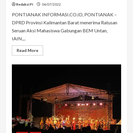
Redaksi PI
06/07/2022
PONTIANAK INFORMASI.CO.ID, PONTIANAK –
DPRD Provinsi Kalimantan Barat menerima Ratusan
Seruan Aksi Mahasiswa Gabungan BEM Untan,
IAIN,...
Read
Read More
more
about
Ratusan
Mahasiswa
Datangi
Kantor
DPRD
Provinsi
Kalbar,
Angeline
Fremalco:
Tuntutan
Kita
Teruskan