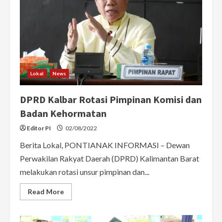
Kekecewaan
Rakyat
Lokal
News
DPRD Kalbar Rotasi Pimpinan Komisi dan
Badan Kehormatan
Editor PI
02/08/2022
Berita Lokal, PONTIANAK INFORMASI – Dewan
Perwakilan Rakyat Daerah (DPRD) Kalimantan Barat
melakukan rotasi unsur pimpinan dan...
Read
Read More
more
about
DPRD
Kalbar