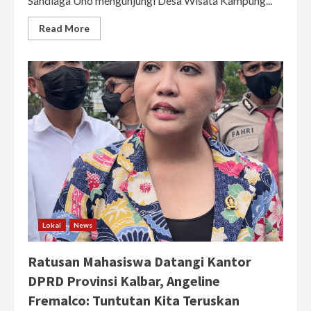
Sandiaga Uno mengunjungi Desa Wisata Kampung...
Read
Read More
more
about
Bikin
Bangga,
Kelurahan
BML
Jadi
Motivasi
untuk
Desa
Wisata
Lain
di
Kalbar
Lokal
News
Ratusan Mahasiswa Datangi Kantor
DPRD Provinsi Kalbar, Angeline
Fremalco: Tuntutan Kita Teruskan