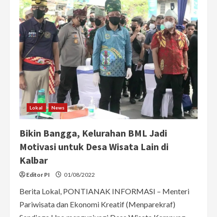
Rotasi
Pimpinan
Komisi
dan
Badan
Kehormatan
Lokal
News
Bikin Bangga, Kelurahan BML Jadi
Motivasi untuk Desa Wisata Lain di
Kalbar
Editor PI
01/08/2022
Berita Lokal, PONTIANAK INFORMASI – Menteri
Pariwisata dan Ekonomi Kreatif (Menparekraf)