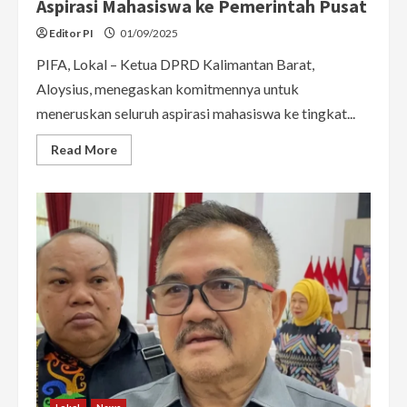
Aspirasi Mahasiswa ke Pemerintah Pusat
Editor PI
01/09/2025
PIFA, Lokal – Ketua DPRD Kalimantan Barat,
Aloysius, menegaskan komitmennya untuk
meneruskan seluruh aspirasi mahasiswa ke tingkat...
Read
Read More
more
about
Ketua
DPRD
Kalbar
Janji
Teruskan
Aspirasi
Mahasiswa
ke
Pemerintah
Pusat
Lokal
News