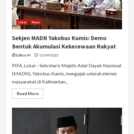
Lokal
News
Sekjen MADN Yakobus Kumis: Demo
Bentuk Akumulasi Kekecewaan Rakyat
Editor PI
01/09/2025
PIFA, Lokal – Sekretaris Majelis Adat Dayak Nasional
(MADN), Yakobus Kumis, mengajak seluruh elemen
masyarakat di Kalimantan...
Read
Read More
more
about
Sekjen
MADN
Yakobus
Kumis:
Demo
Bentuk
Akumulasi