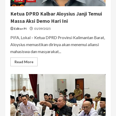
Ketua DPRD Kalbar Aloysius Janji Temui
Massa Aksi Demo Hari Ini
Editor PI
01/09/2025
PIFA, Lokal – Ketua DPRD Provinsi Kalimantan Barat,
Aloysius memastikan dirinya akan menemui aliansi
mahasiswa dan masyarakat...
Read
Read More
more
about
Ketua
DPRD
Kalbar
Aloysius
Janji
Temui
Massa
Aksi
Demo
Hari
Ini