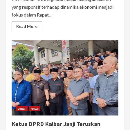
yang responsif terhadap dinamika ekonomi menjadi
fokus dalam Rapat...
Read
Read More
more
about
DPRD
Kalbar
Dukung
Perubahan
APBD
2025,
Tekankan
Sinergi
OPD
dan
Optimalisasi
Transfer
Pusat
Lokal
News
Ketua DPRD Kalbar Janji Teruskan