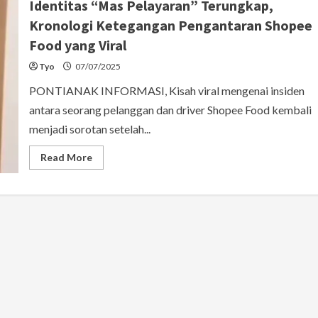
Identitas “Mas Pelayaran” Terungkap,
Kronologi Ketegangan Pengantaran Shopee
Food yang Viral
Tyo
07/07/2025
PONTIANAK INFORMASI, Kisah viral mengenai insiden
antara seorang pelanggan dan driver Shopee Food kembali
menjadi sorotan setelah...
Read
Read More
more
about
Identitas
“Mas
Pelayaran”
Terungkap,
Kronologi
Ketegangan
Pengantaran
Shopee
Food
yang
Viral