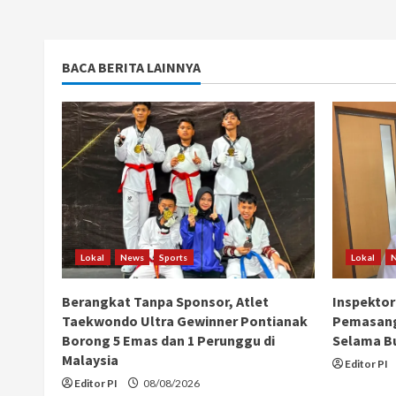
BACA BERITA LAINNYA
Lokal
News
Sports
Lokal
Berangkat Tanpa Sponsor, Atlet
Inspektor
Taekwondo Ultra Gewinner Pontianak
Pemasang
Borong 5 Emas dan 1 Perunggu di
Selama B
Malaysia
Editor PI
Editor PI
08/08/2026