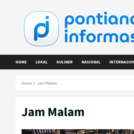
Skip
to
content
HOME
LOKAL
KULINER
NASIONAL
INTERNASIO
Home
Jam Malam
Jam Malam