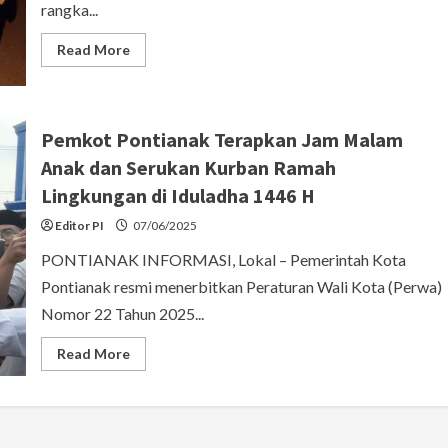
rangka...
Kota
Pontianak
Read
Read More
more
about
43
Anak
di
Bawah
Pemkot Pontianak Terapkan Jam Malam
Umur
Terjaring
Anak dan Serukan Kurban Ramah
Razia
Patroli
Lingkungan di Iduladha 1446 H
Jam
Malam
Editor PI
07/06/2025
di
Pontianak
PONTIANAK INFORMASI, Lokal – Pemerintah Kota
Pontianak resmi menerbitkan Peraturan Wali Kota (Perwa)
Nomor 22 Tahun 2025...
Read
Read More
more
about
Pemkot
Pontianak
Terapkan
Jam