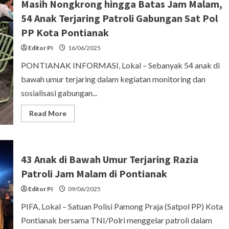
Masih Nongkrong hingga Batas Jam Malam,
54 Anak Terjaring Patroli Gabungan Sat Pol
PP Kota Pontianak
Editor PI
16/06/2025
PONTIANAK INFORMASI, Lokal – Sebanyak 54 anak di
bawah umur terjaring dalam kegiatan monitoring dan
sosialisasi gabungan...
Read
Read More
more
about
Masih
Nongkrong
hingga
Batas
43 Anak di Bawah Umur Terjaring Razia
Jam
Malam,
Patroli Jam Malam di Pontianak
54
Anak
Editor PI
09/06/2025
Terjaring
Patroli
PIFA, Lokal – Satuan Polisi Pamong Praja (Satpol PP) Kota
Gabungan
Sat
Pontianak bersama TNI/Polri menggelar patroli dalam
Pol
PP