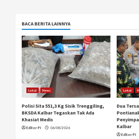
BACA BERITA LAINNYA
Lokal
News
Lokal
Polisi Sita 551,3 Kg Sisik Trenggiling,
Dua Ters
BKSDA Kalbar Tegaskan Tak Ada
Pontiana
Khasiat Medis
Penyimpan
Kalbar
Editor PI
06/08/2026
Editor PI