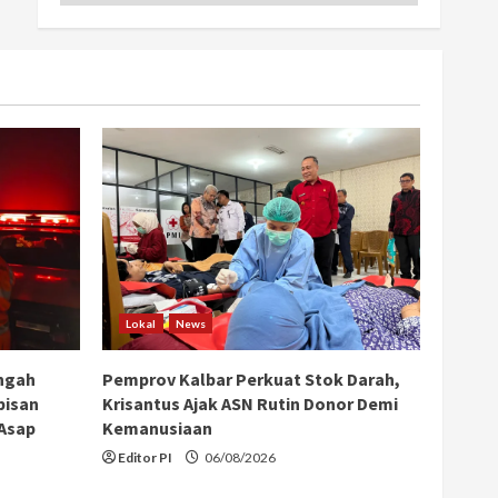
Lokal
News
ngah
Pemprov Kalbar Perkuat Stok Darah,
bisan
Krisantus Ajak ASN Rutin Donor Demi
 Asap
Kemanusiaan
Editor PI
06/08/2026