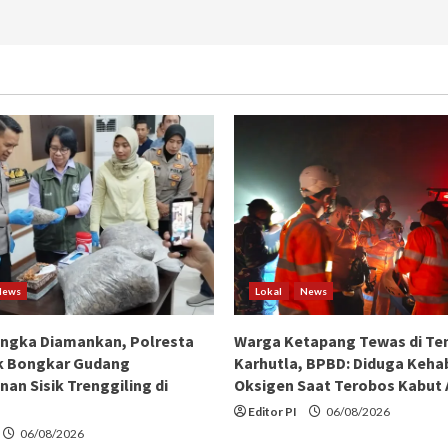
Malam
Anak
dan
Serukan
Kurban
Ramah
Lingkungan
di
Iduladha
1446
H
News
Lokal
News
angka Diamankan, Polresta
Warga Ketapang Tewas di Te
k Bongkar Gudang
Karhutla, BPBD: Diduga Keha
an Sisik Trenggiling di
Oksigen Saat Terobos Kabut
Editor PI
06/08/2026
06/08/2026