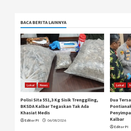
BACA BERITA LAINNYA
Lokal
News
Lokal
Polisi Sita 551,3 Kg Sisik Trenggiling,
Dua Ters
BKSDA Kalbar Tegaskan Tak Ada
Pontiana
Khasiat Medis
Penyimpan
Kalbar
Editor PI
06/08/2026
Editor PI