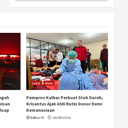
Lokal
News
ngah
Pemprov Kalbar Perkuat Stok Darah,
bisan
Krisantus Ajak ASN Rutin Donor Demi
 Asap
Kemanusiaan
Editor PI
06/08/2026