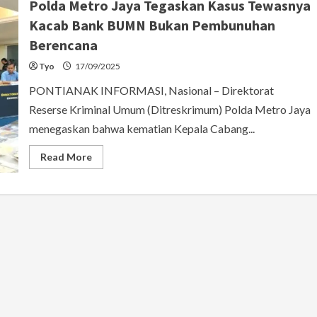
Polda Metro Jaya Tegaskan Kasus Tewasnya
Kacab Bank BUMN Bukan Pembunuhan
Berencana
Tyo
17/09/2025
PONTIANAK INFORMASI, Nasional – Direktorat
Reserse Kriminal Umum (Ditreskrimum) Polda Metro Jaya
menegaskan bahwa kematian Kepala Cabang...
Read
Read More
more
about
Polda
Metro
Jaya
Tegaskan
Kasus
Tewasnya
Kacab
Bank
BUMN
Bukan
Pembunuhan
Berencana