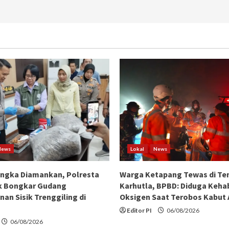
News
Lokal
News
angka Diamankan, Polresta
Warga Ketapang Tewas di Te
k Bongkar Gudang
Karhutla, BPBD: Diduga Keha
an Sisik Trenggiling di
Oksigen Saat Terobos Kabut
Editor PI
06/08/2026
06/08/2026