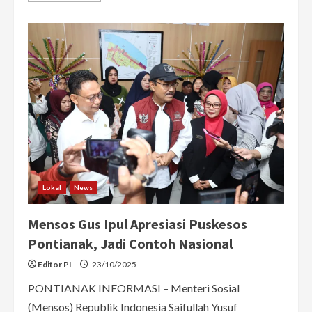
about
Mensos
Gus
Ipul
Sebut
600
Ribu
Penerima
Bansos
Gunakan
untuk
Main
Judol
Lokal
News
Mensos Gus Ipul Apresiasi Puskesos
Pontianak, Jadi Contoh Nasional
Editor PI
23/10/2025
PONTIANAK INFORMASI – Menteri Sosial
(Mensos) Republik Indonesia Saifullah Yusuf