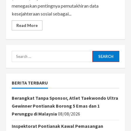
menegaskan pentingnya pemutakhiran data
kesejahteraan sosial sebagai...
Read
Read More
more
about
Mensos
Gus
Ipul
Apresiasi
Puskesos
Search
Pontianak,
Jadi
for:
Contoh
Nasional
BERITA TERBARU
Berangkat Tanpa Sponsor, Atlet Taekwondo Ultra
Gewinner Pontianak Borong 5 Emas dan 1
Perunggu di Malaysia
08/08/2026
Inspektorat Pontianak Kawal Pemasangan