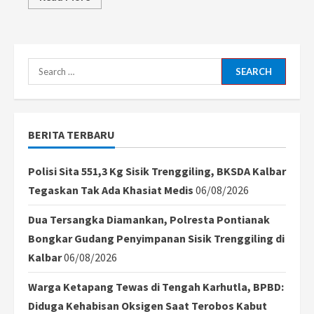
more
about
Kritik
dan
Kontroversi
Film
Animasi
Search
Merah
Putih:
for:
One
For
All
Menuju
BERITA TERBARU
Hari
Kemerdekaan
Polisi Sita 551,3 Kg Sisik Trenggiling, BKSDA Kalbar
Tegaskan Tak Ada Khasiat Medis
06/08/2026
Dua Tersangka Diamankan, Polresta Pontianak
Bongkar Gudang Penyimpanan Sisik Trenggiling di
Kalbar
06/08/2026
Warga Ketapang Tewas di Tengah Karhutla, BPBD:
Diduga Kehabisan Oksigen Saat Terobos Kabut