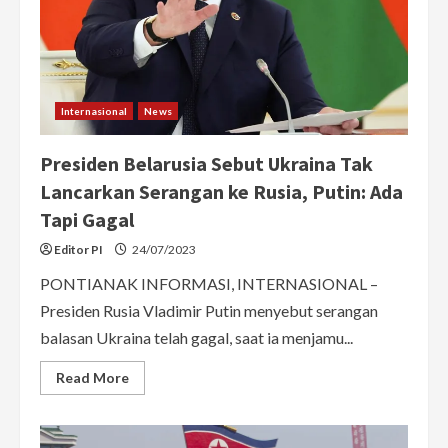
Rahasia
“Jaring
Laba-
Laba”
Internasional
News
Presiden Belarusia Sebut Ukraina Tak
Lancarkan Serangan ke Rusia, Putin: Ada
Tapi Gagal
Editor PI
24/07/2023
PONTIANAK INFORMASI, INTERNASIONAL –
Presiden Rusia Vladimir Putin menyebut serangan
balasan Ukraina telah gagal, saat ia menjamu...
Read
Read More
more
about
Presiden
Belarusia
Sebut