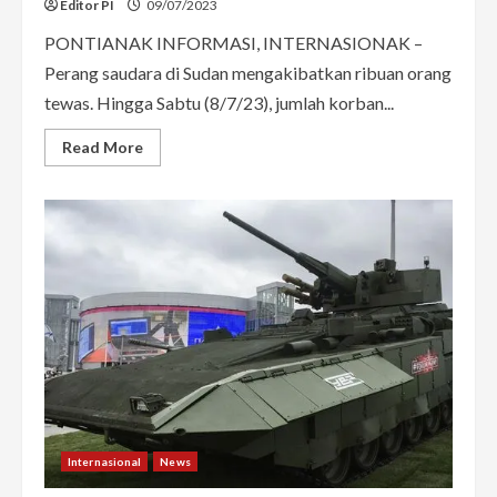
Editor PI
09/07/2023
PONTIANAK INFORMASI, INTERNASIONAK –
Perang saudara di Sudan mengakibatkan ribuan orang
tewas. Hingga Sabtu (8/7/23), jumlah korban...
Read
Read More
more
about
1.133
Orang
Tewas
Akibat
Perang
Saudara
di
Sudan
Internasional
News