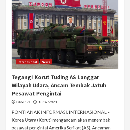
Ukraina
Tak
Lancarkan
Serangan
ke
Rusia,
Putin:
Ada
Tapi
Gagal
Internasional
News
Tegang! Korut Tuding AS Langgar
Wilayah Udara, Ancam Tembak Jatuh
Pesawat Pengintai
Editor PI
10/07/2023
PONTIANAK INFORMASI, INTERNASIONAL –
Korea Utara (Korut) mengancam akan menembak
pesawat pengintai Amerika Serikat (AS). Ancaman