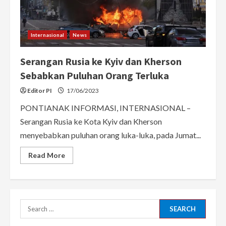
Internasional
News
Serangan Rusia ke Kyiv dan Kherson
Sebabkan Puluhan Orang Terluka
Editor PI
17/06/2023
PONTIANAK INFORMASI, INTERNASIONAL –
Serangan Rusia ke Kota Kyiv dan Kherson
menyebabkan puluhan orang luka-luka, pada Jumat...
Read
Read More
more
about
Serangan
Rusia
ke
Kyiv
dan
Search
Kherson
Sebabkan
for:
Puluhan