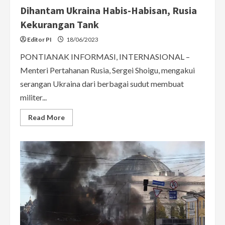
Dihantam Ukraina Habis-Habisan, Rusia
Kekurangan Tank
Editor PI
18/06/2023
PONTIANAK INFORMASI, INTERNASIONAL –
Menteri Pertahanan Rusia, Sergei Shoigu, mengakui
serangan Ukraina dari berbagai sudut membuat
militer...
Read
Read More
more
about
Dihantam
Ukraina
Habis-
Habisan,
Rusia
Kekurangan
Tank