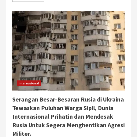
more
about
Iran
Gunakan
Rudal
Balistik
Sejjil
untuk
Pertama
Kali
Serang
Israel,
Ketegangan
Meningkat
Internasional
Serangan Besar-Besaran Rusia di Ukraina
Tewaskan Puluhan Warga Sipil, Dunia
Internasional Prihatin dan Mendesak
Rusia Untuk Segera Menghentikan Agresi
Militer.