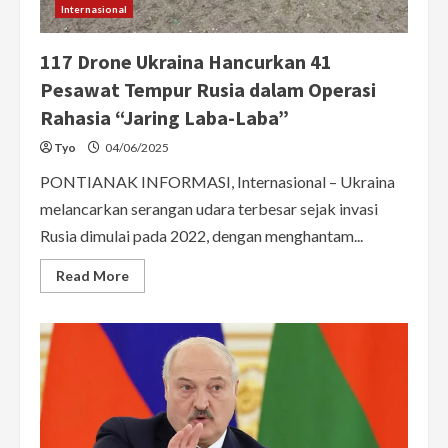
Segera
Internasional
Menghentikan
Agresi
Militer.
117 Drone Ukraina Hancurkan 41
Pesawat Tempur Rusia dalam Operasi
Rahasia “Jaring Laba-Laba”
Tyo
04/06/2025
PONTIANAK INFORMASI, Internasional – Ukraina
melancarkan serangan udara terbesar sejak invasi
Rusia dimulai pada 2022, dengan menghantam...
Read
Read More
more
about
117
Drone
Ukraina
Hancurkan
41
Pesawat
Tempur
Rusia
dalam
Operasi