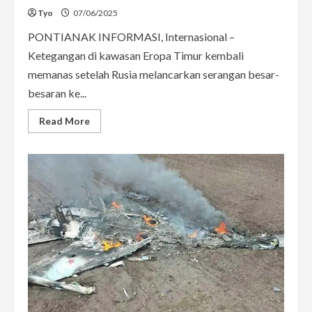
Tyo
07/06/2025
PONTIANAK INFORMASI, Internasional –
Ketegangan di kawasan Eropa Timur kembali
memanas setelah Rusia melancarkan serangan besar-
besaran ke...
Read
Read More
more
about
Serangan
Besar-
Besaran
Rusia
di
Ukraina
Tewaskan
Puluhan
Warga
Sipil,
Dunia
Internasional
Prihatin
dan
Mendesak
Rusia
Untuk