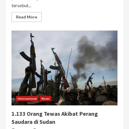
tersebut...
Read
Read More
more
about
Tegang!
Korut
Tuding
AS
Langgar
Wilayah
Udara,
Ancam
Tembak
Jatuh
Pesawat
Pengintai
Internasional
News
1.133 Orang Tewas Akibat Perang
Saudara di Sudan