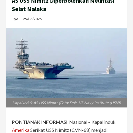
AS USS Nimitz Diperbolehkan Melintasi
Selat Malaka
Tyo
25/06/2025
Kapal Induk AS USS Nimitz (Foto: Dok. US Navy Institute (USNI)
PONTIANAK INFORMASI
, Nasional – Kapal induk
Amerika
Serikat USS Nimitz (CVN-68) menjadi