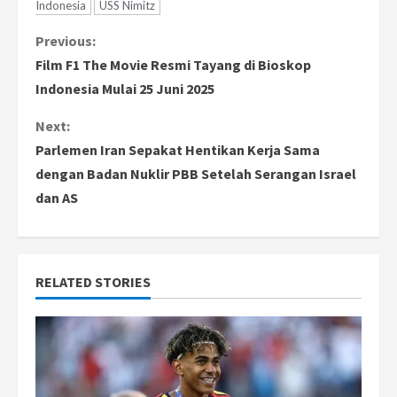
Indonesia
USS Nimitz
C
Previous:
Film F1 The Movie Resmi Tayang di Bioskop
o
Indonesia Mulai 25 Juni 2025
n
Next:
Parlemen Iran Sepakat Hentikan Kerja Sama
t
dengan Badan Nuklir PBB Setelah Serangan Israel
i
dan AS
n
u
RELATED STORIES
e
R
e