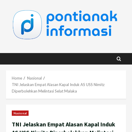
Skip
to
content
Home
Nasional
TNI Jelaskan Empat Alasan Kapal Induk AS USS Nimitz
Diperbolehkan Melintasi Selat Malaka
Nasional
TNI Jelaskan Empat Alasan Kapal Induk