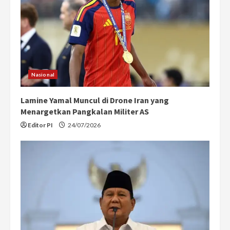
a
d
i
n
Nasional
g
Lamine Yamal Muncul di Drone Iran yang
Menargetkan Pangkalan Militer AS
Editor PI
24/07/2026