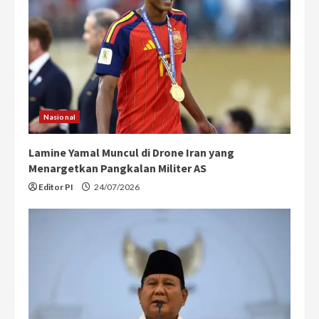
a
d
i
n
Nasional
g
Lamine Yamal Muncul di Drone Iran yang
Menargetkan Pangkalan Militer AS
Editor PI
24/07/2026