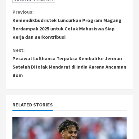
C
Previous:
Kemendikbudristek Luncurkan Program Magang
o
Berdampak 2025 untuk Cetak Mahasiswa Siap
Kerja dan Berkontribusi
n
Next:
t
Pesawat Lufthansa Terpaksa Kembali ke Jerman
i
Setelah Ditolak Mendarat di India Karena Ancaman
Bom
n
u
e
RELATED STORIES
R
e