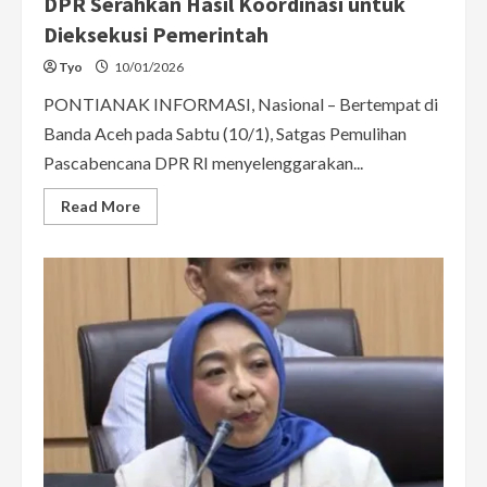
DPR Serahkan Hasil Koordinasi untuk
Dieksekusi Pemerintah
Tyo
10/01/2026
PONTIANAK INFORMASI, Nasional – Bertempat di
Banda Aceh pada Sabtu (10/1), Satgas Pemulihan
Pascabencana DPR RI menyelenggarakan...
Read
Read More
more
about
Percepatan
Rehabilitasi
Aceh:
Satgas
DPR
Serahkan
Hasil
Koordinasi
untuk
Dieksekusi
Pemerintah