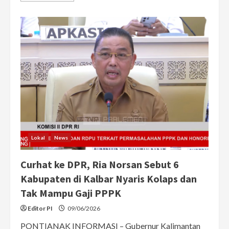
about
Syarif
Abdullah:
Tol
Pontianak-
Kijing
Bukan
Dicoret
dari
PSN,
Memang
Belum
Masuk
Daftar
Proyek
Nasional
Lokal
News
Curhat ke DPR, Ria Norsan Sebut 6
Kabupaten di Kalbar Nyaris Kolaps dan
Tak Mampu Gaji PPPK
Editor PI
09/06/2026
PONTIANAK INFORMASI – Gubernur Kalimantan