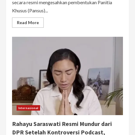
secara resmi mengesahkan pembentukan Panitia
Khusus (Pansus)...
Read
Read More
more
about
DPR
Resmi
Sahkan
Tim
Pansus
Penyelesaian
Konflik
Agraria,
Ini
Daftar
Anggotanya
Internasional
Rahayu Saraswati Resmi Mundur dari
DPR Setelah Kontroversi Podcast,