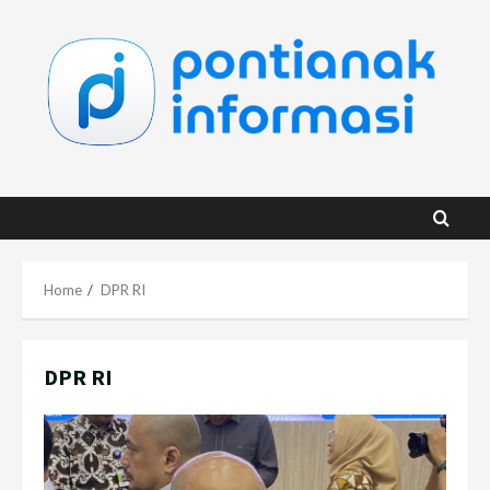
Skip
to
content
Home
DPR RI
DPR RI