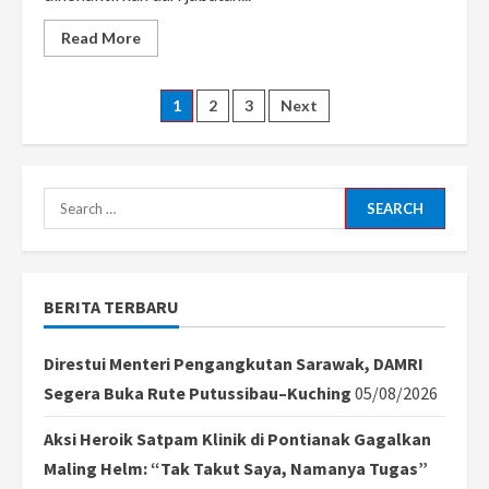
Read
Read More
more
about
Uya
Kuya
Posts
1
2
3
Next
dan
Eko
Patrio
pagination
Resmi
Dinonaktifkan
dari
Search
DPR
RI,
for:
PAN
Ambil
Langkah
Tegas
Usai
BERITA TERBARU
Kontroversi
Joget
Direstui Menteri Pengangkutan Sarawak, DAMRI
Segera Buka Rute Putussibau–Kuching
05/08/2026
Aksi Heroik Satpam Klinik di Pontianak Gagalkan
Maling Helm: “Tak Takut Saya, Namanya Tugas”