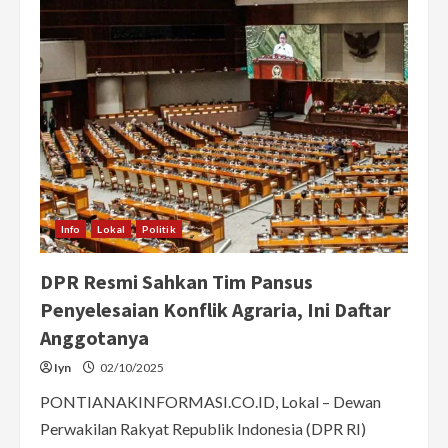
IX
DPR
Tegaskan
Rumah
Sakit
dan
Puskesmas
Tak
Boleh
Tolak
Pasien
Jiwa
Info
Lokal
Politik
DPR Resmi Sahkan Tim Pansus
Penyelesaian Konflik Agraria, Ini Daftar
Anggotanya
Iyn
02/10/2025
PONTIANAKINFORMASI.CO.ID, Lokal – Dewan
Perwakilan Rakyat Republik Indonesia (DPR RI)