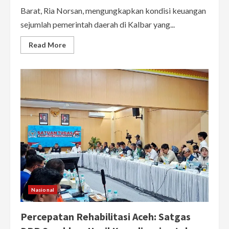
Barat, Ria Norsan, mengungkapkan kondisi keuangan
sejumlah pemerintah daerah di Kalbar yang...
Read
Read More
more
about
Curhat
ke
DPR,
Ria
Norsan
Sebut
6
Kabupaten
di
Kalbar
Nyaris
Kolaps
dan
Tak
Mampu
Gaji
PPPK
Nasional
Percepatan Rehabilitasi Aceh: Satgas