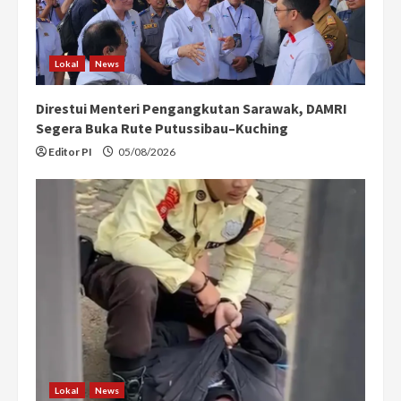
Lokal
News
Direstui Menteri Pengangkutan Sarawak, DAMRI
Segera Buka Rute Putussibau–Kuching
Editor PI
05/08/2026
Lokal
News