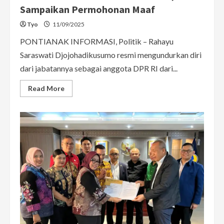
Sampaikan Permohonan Maaf
Tyo
11/09/2025
PONTIANAK INFORMASI, Politik – Rahayu
Saraswati Djojohadikusumo resmi mengundurkan diri
dari jabatannya sebagai anggota DPR RI dari...
Read
Read More
more
about
Rahayu
Saraswati
Resmi
Mundur
dari
DPR
Setelah
Kontroversi
Podcast,
Sampaikan
Permohonan
Maaf