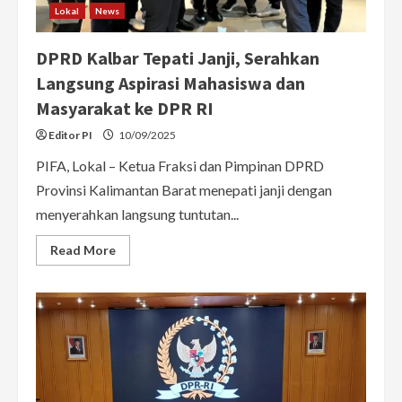
Lokal
News
DPRD Kalbar Tepati Janji, Serahkan
Langsung Aspirasi Mahasiswa dan
Masyarakat ke DPR RI
Editor PI
10/09/2025
PIFA, Lokal – Ketua Fraksi dan Pimpinan DPRD
Provinsi Kalimantan Barat menepati janji dengan
menyerahkan langsung tuntutan...
Read
Read More
more
about
DPRD
Kalbar
Tepati
Janji,
Serahkan
Langsung
Aspirasi
Mahasiswa
dan
Masyarakat