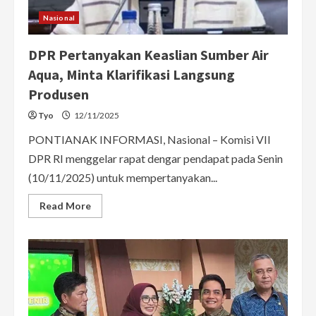
Nasional
DPR Pertanyakan Keaslian Sumber Air
Aqua, Minta Klarifikasi Langsung
Produsen
Tyo
12/11/2025
PONTIANAK INFORMASI, Nasional – Komisi VII
DPR RI menggelar rapat dengar pendapat pada Senin
(10/11/2025) untuk mempertanyakan...
Read
Read More
more
about
DPR
Pertanyakan
Keaslian
Sumber
Air
Aqua,
Minta
Klarifikasi
Langsung