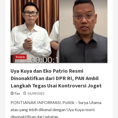
dengan
DPR
RI
di
Parlemen,
Sampaikan
Tuntutan
Soal
Tunjangan
dan
RUU
Perampasan
Aset
Politik
Uya Kuya dan Eko Patrio Resmi
Dinonaktifkan dari DPR RI, PAN Ambil
Langkah Tegas Usai Kontroversi Joget
Tyo
01/09/2025
PONTIANAK INFORMASI, Politik – Surya Utama
atau yang lebih dikenal dengan Uya Kuya resmi
dinonaktifkan dari jabatan...