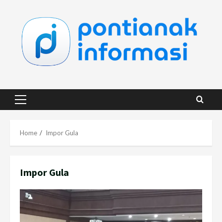
Skip
to
content
Primary
Menu
Home
Impor Gula
Impor Gula