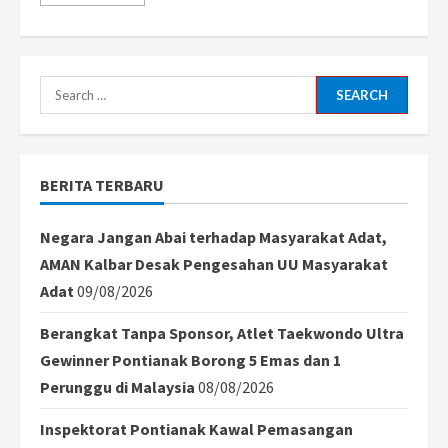
more
about
Jaksa
Tegaskan
Tom
Lembong
Tak
Search
Nikmati
Keuntungan
for:
Kasus
Impor
Gula,
Namun
BERITA TERBARU
Perkaya
Pihak
Lain
Negara Jangan Abai terhadap Masyarakat Adat,
AMAN Kalbar Desak Pengesahan UU Masyarakat
Adat
09/08/2026
Berangkat Tanpa Sponsor, Atlet Taekwondo Ultra
Gewinner Pontianak Borong 5 Emas dan 1
Perunggu di Malaysia
08/08/2026
Inspektorat Pontianak Kawal Pemasangan