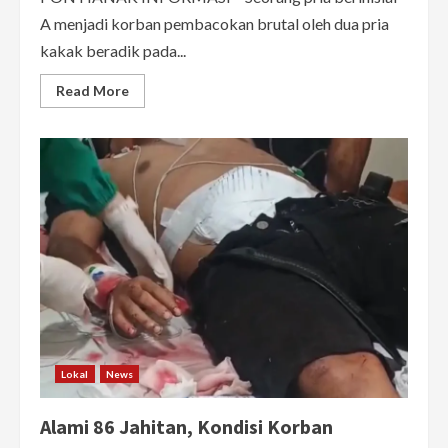
A menjadi korban pembacokan brutal oleh dua pria
kakak beradik pada...
Read
Read More
more
about
Alami
86
Jahitan,
Kondisi
Korban
Pembacokan
Kakak
Adik
di
Gang
Margo
Kritis
Lokal
News
Alami 86 Jahitan, Kondisi Korban