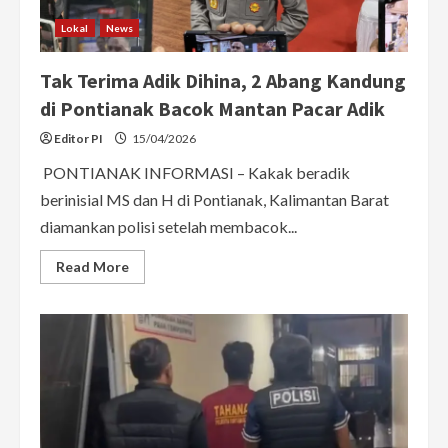
Lokal
News
Tak Terima Adik Dihina, 2 Abang Kandung
di Pontianak Bacok Mantan Pacar Adik
Editor PI
15/04/2026
PONTIANAK INFORMASI – Kakak beradik
berinisial MS dan H di Pontianak, Kalimantan Barat
diamankan polisi setelah membacok...
Read
Read More
more
about
Tak
Terima
Adik
Dihina,
2
Abang
Kandung
di
Pontianak
Bacok
Mantan