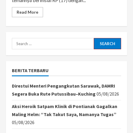
temannya berinisial RP (17) dengan...
Read
Read More
more
about
Cemburu
Pacarnya
Dipanggil,
Remaja
Celurit
Search
Remaja
di
for:
Kawasan
Ambalat
BERITA TERBARU
Direstui Menteri Pengangkutan Sarawak, DAMRI
Segera Buka Rute Putussibau–Kuching
05/08/2026
Aksi Heroik Satpam Klinik di Pontianak Gagalkan
Maling Helm: “Tak Takut Saya, Namanya Tugas”
05/08/2026