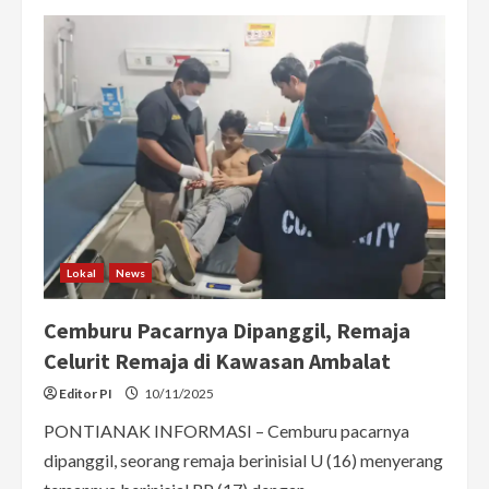
Tak
Terima
Adik
Diserang,
Pria
di
Pontianak
Bacok
Remaja
14
Tahun
Lokal
News
Cemburu Pacarnya Dipanggil, Remaja
Celurit Remaja di Kawasan Ambalat
Editor PI
10/11/2025
PONTIANAK INFORMASI – Cemburu pacarnya
dipanggil, seorang remaja berinisial U (16) menyerang