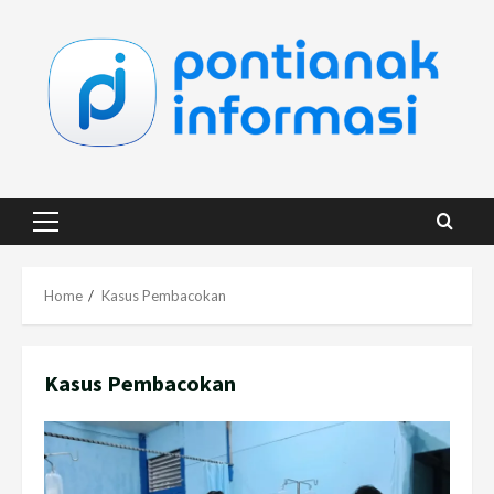
Skip
to
content
Primary
Menu
Home
Kasus Pembacokan
Kasus Pembacokan