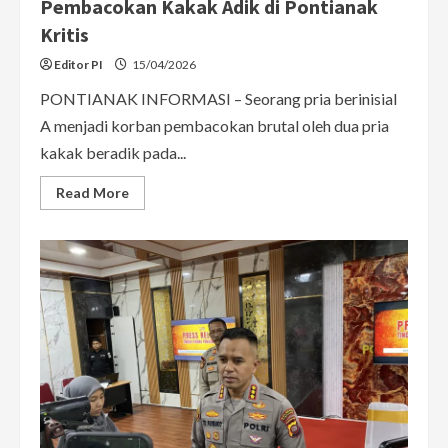
Pembacokan Kakak Adik di Pontianak
Kritis
Editor PI
15/04/2026
PONTIANAK INFORMASI – Seorang pria berinisial
A menjadi korban pembacokan brutal oleh dua pria
kakak beradik pada...
Read
Read More
more
about
Alami
86
Jahitan,
Kondisi
Korban
Pembacokan
Kakak
Adik
di
Pontianak
Kritis