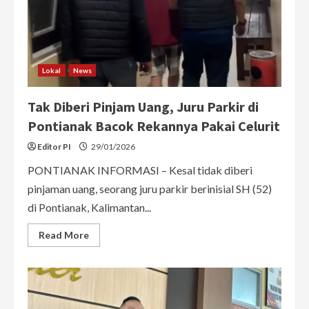
Pacar
Adik
Lokal
News
Tak Diberi Pinjam Uang, Juru Parkir di
Pontianak Bacok Rekannya Pakai Celurit
Editor PI
29/01/2026
PONTIANAK INFORMASI – Kesal tidak diberi
pinjaman uang, seorang juru parkir berinisial SH (52)
di Pontianak, Kalimantan...
Read
Read More
more
about
Tak
Diberi
Pinjam
Uang,
Juru