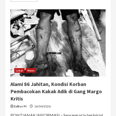
more
about
Pria
di
Kapuas
Hulu
Dibacok
Teman
Usai
Pulang
dari
Kafe,
Motor
Korban
Dibawa
Kabur
Lokal
News
Alami 86 Jahitan, Kondisi Korban
Pembacokan Kakak Adik di Gang Margo
Kritis
Editor PI
16/04/2026
PONTIANAK INFORMASI – Seorang pria berinisial