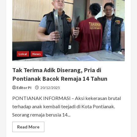
Parkir
di
Pontianak
Bacok
Rekannya
Pakai
Celurit
Lokal
News
Tak Terima Adik Diserang, Pria di
Pontianak Bacok Remaja 14 Tahun
Editor PI
20/12/2025
PONTIANAK INFORMASI – Aksi kekerasan brutal
terhadap anak kembali teejadi di Kota Pontianak.
Seorang remaja berusia 14...
Read
Read More
more
about