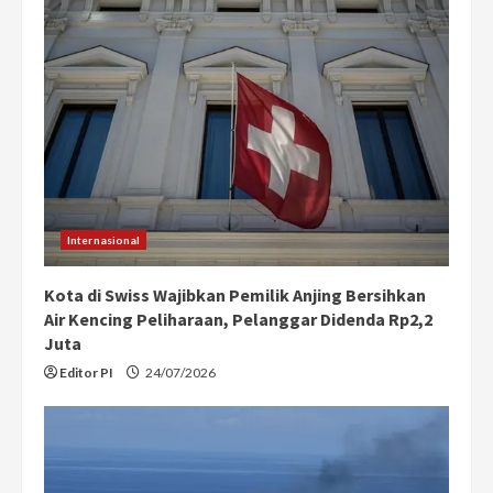
R
e
a
d
i
n
Internasional
g
Kota di Swiss Wajibkan Pemilik Anjing Bersihkan
Air Kencing Peliharaan, Pelanggar Didenda Rp2,2
Juta
Editor PI
24/07/2026