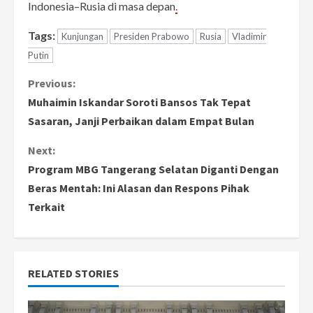
Indonesia–Rusia di masa depan
.
Tags:
Kunjungan
Presiden Prabowo
Rusia
Vladimir
Putin
C
Previous:
Muhaimin Iskandar Soroti Bansos Tak Tepat
o
Sasaran, Janji Perbaikan dalam Empat Bulan
n
Next:
Program MBG Tangerang Selatan Diganti Dengan
t
Beras Mentah: Ini Alasan dan Respons Pihak
i
Terkait
n
u
RELATED STORIES
e