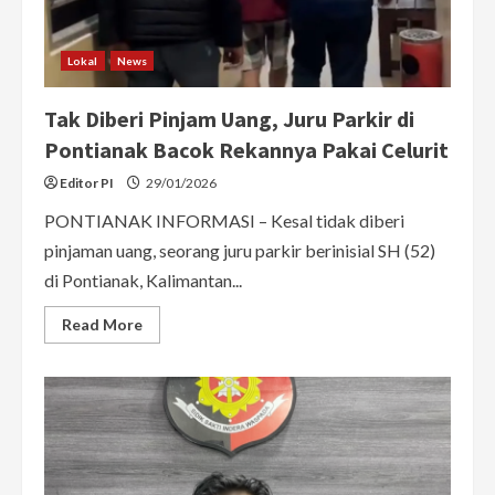
Cirebon
Lokal
News
Tak Diberi Pinjam Uang, Juru Parkir di
Pontianak Bacok Rekannya Pakai Celurit
Editor PI
29/01/2026
PONTIANAK INFORMASI – Kesal tidak diberi
pinjaman uang, seorang juru parkir berinisial SH (52)
di Pontianak, Kalimantan...
Read
Read More
more
about
Tak
Diberi
Pinjam
Uang,
Juru
Parkir
di
Pontianak
Bacok