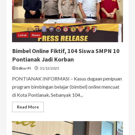
Wilayah
Berburu
Lokal
News
Bimbel Online Fiktif, 104 Siswa SMPN 10
Pontianak Jadi Korban
Editor PI
31/12/2025
PONTIANAK INFORMASI – Kasus dugaan penipuan
program bimbingan belajar (bimbel) online mencuat
di Kota Pontianak. Sebanyak 104...
Read
Read More
more
about
Bimbel
Online
Fiktif,
104