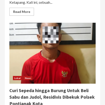
Ketapang. Kali ini, sebuah...
Read
Read More
more
about
Aksi
Teror
OTK
Kembali
Terjadi
di
Air
Upas,
Rumah
Warga
Dibakar
dan
Ditembaki
Lokal
News
Curi Sepeda hingga Burung Untuk Beli
Sabu dan Judol, Residivis Dibekuk Polsek
Pontianak Kota