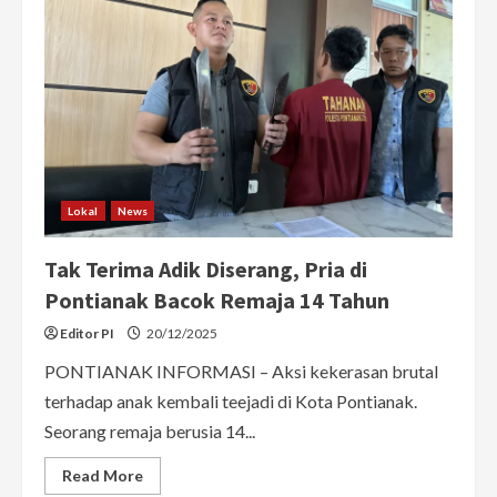
Siswa
SMPN
10
Pontianak
Jadi
Korban
Lokal
News
Tak Terima Adik Diserang, Pria di
Pontianak Bacok Remaja 14 Tahun
Editor PI
20/12/2025
PONTIANAK INFORMASI – Aksi kekerasan brutal
terhadap anak kembali teejadi di Kota Pontianak.
Seorang remaja berusia 14...
Read
Read More
more