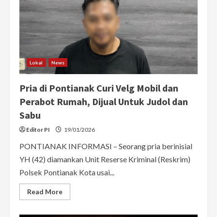
Rekannya
Pakai
Celurit
Lokal
News
Pria di Pontianak Curi Velg Mobil dan
Perabot Rumah, Dijual Untuk Judol dan
Sabu
Editor PI
19/01/2026
PONTIANAK INFORMASI – Seorang pria berinisial
YH (42) diamankan Unit Reserse Kriminal (Reskrim)
Polsek Pontianak Kota usai...
Read
Read More
more
about
Pria