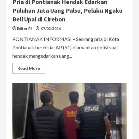
Pria di Pontianak Hendak Edarkan
Puluhan Juta Uang Palsu, Pelaku Ngaku
Beli Upal di Cirebon
Editor PI
07/02/2026
PONTIANAK INFORMASI – Seorang pria di Kota
Pontianak berinisial AP (51) diamankan polisi saat
hendak mengedarkan uang...
Read
Read More
more
about
Pria
di
Pontianak
Hendak
Edarkan
Puluhan
Juta
Uang
Palsu,
Pelaku
Ngaku
Beli
Upal
di