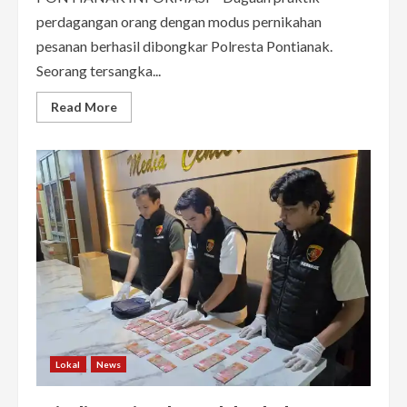
perdagangan orang dengan modus pernikahan
pesanan berhasil dibongkar Polresta Pontianak.
Seorang tersangka...
Read
Read More
more
about
Modus
Nikah
Pesanan
ke
China
Dibongkar
di
Pontianak,
Korban
Dijanjikan
Mahar
Rp40
Juta
Lokal
News