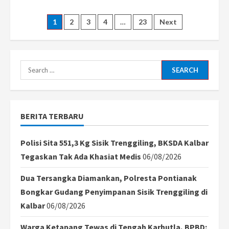
about
Tak
Terima
Posts
1
2
3
4
…
23
Next
Adik
Diserang,
Pria
pagination
di
Pontianak
Bacok
Search
Remaja
14
for:
Tahun
BERITA TERBARU
Polisi Sita 551,3 Kg Sisik Trenggiling, BKSDA Kalbar
Tegaskan Tak Ada Khasiat Medis
06/08/2026
Dua Tersangka Diamankan, Polresta Pontianak
Bongkar Gudang Penyimpanan Sisik Trenggiling di
Kalbar
06/08/2026
Warga Ketapang Tewas di Tengah Karhutla, BPBD: