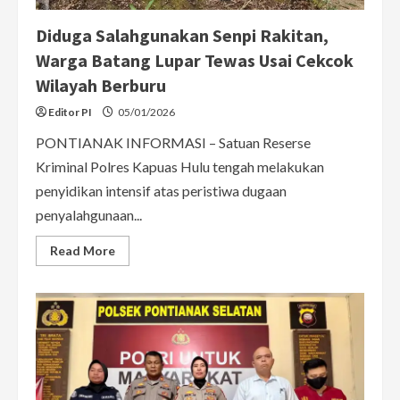
Diduga Salahgunakan Senpi Rakitan,
Warga Batang Lupar Tewas Usai Cekcok
Wilayah Berburu
Editor PI
05/01/2026
PONTIANAK INFORMASI – Satuan Reserse
Kriminal Polres Kapuas Hulu tengah melakukan
penyidikan intensif atas peristiwa dugaan
penyalahgunaan...
Read
Read More
more
about
Diduga
Salahgunakan
Senpi
Rakitan,
Warga
Batang
Lupar
Tewas
Usai
Cekcok