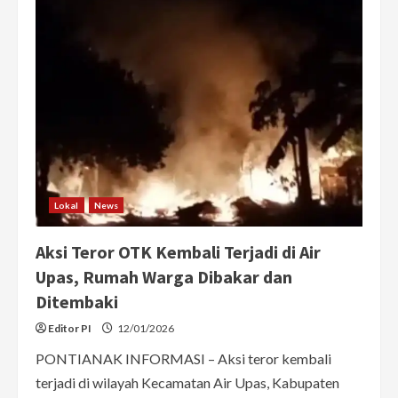
di
Pontianak
Curi
Velg
Mobil
dan
Perabot
Rumah,
Dijual
Untuk
Judol
dan
Sabu
Lokal
News
Aksi Teror OTK Kembali Terjadi di Air
Upas, Rumah Warga Dibakar dan
Ditembaki
Editor PI
12/01/2026
PONTIANAK INFORMASI – Aksi teror kembali
terjadi di wilayah Kecamatan Air Upas, Kabupaten