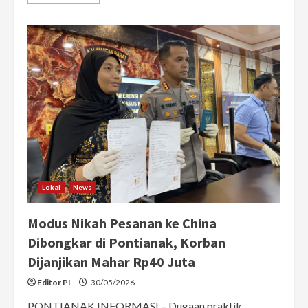
more
about
Konflik
di
THM
Pontianak
Berujung
Penembakan
dan
Penusukan,
2
Pria
Jadi
Tersangka
Lokal
News
Modus Nikah Pesanan ke China
Dibongkar di Pontianak, Korban
Dijanjikan Mahar Rp40 Juta
Editor PI
30/05/2026
PONTIANAK INFORMASI – Dugaan praktik